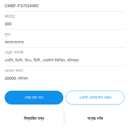
CMBF-FS7016WD
MOQ:
300
মূল্য:
আলোচনাযোগ্য
পেমেন্ট শর্তাবলী:
এল/সি, ডি/পি, ডি/এ, টি/টি, ওয়েস্টার্ন ইউনিয়ন, মানিগ্রাম
সরবরাহ ক্ষমতা:
20000 সেট/মাস
সেরা দাম পান
এখনই যোগাযোগ করুন
বিস্তারিত তথ্য
পণ্যের বর্ণনা