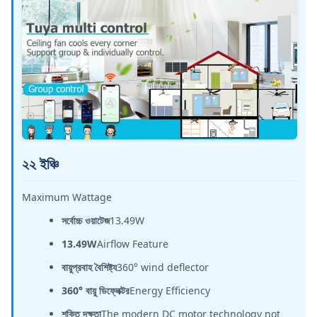
২২ ইঞ্চি
Maximum Wattage
সর্বোচ্চ ওয়াটেজ
13.49W
13.49W
Airflow Feature
বায়ুপ্রবাহ বৈশিষ্ট্য
360° wind deflector
360° বায়ু ডিফ্লেক্টর
Energy Efficiency
শক্তি দক্ষতা
The modern DC motor technology not