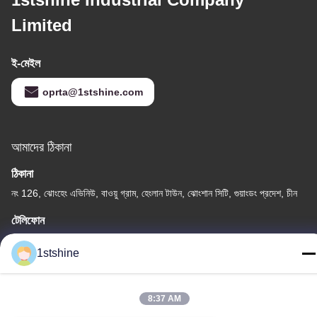
Limited
ই-মেইল
oprta@1stshine.com
আমাদের ঠিকানা
ঠিকানা
নং 126, ঝোংহেং এভিনিউ, বাওয়ু গ্রাম, হেংলান টাউন, ঝোংশান সিটি, গুয়াংডং প্রদেশ, চীন
টেলিফোন
86--18126432925
1stshine
8:37 AM