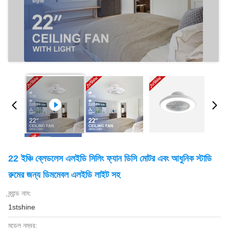
22 ইঞ্চি ব্লেডলেস এলইডি সিলিং ফ্যান ডিসি মোটর এবং আধুনিক স্টাডি
রুমের জন্য ডিমমেবল এলইডি লাইট সহ
ব্র্যান্ড নাম:
1stshine
মডেল নম্বর: