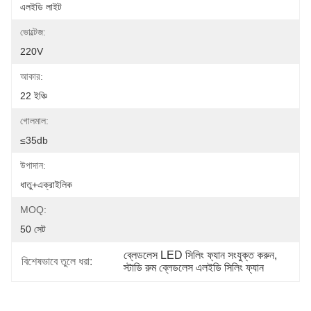
এলইডি লাইট
ভোল্টেজ:
220V
আকার:
22 ইঞ্চি
গোলমাল:
≤35db
উপাদান:
ধাতু+এক্রাইলিক
MOQ:
50 সেট
ব্লেডলেস LED সিলিং ফ্যান সংযুক্ত করুন
, 
বিশেষভাবে তুলে ধরা:
স্টাডি রুম ব্লেডলেস এলইডি সিলিং ফ্যান