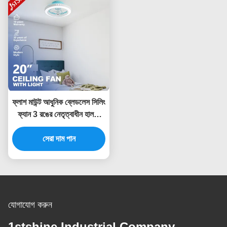
ফ্লাশ মাউন্ট আধুনিক ব্লেডলেস সিলিং
ফ্যান 3 রঙের নেতৃত্বাধীন হালকা
নীরব ডিসি মোটর
সেরা দাম পান
যোগাযোগ করুন
1stshine Industrial Company