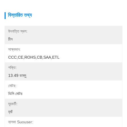
বিস্তারিত তথ্য
উৎপত্তি স্থল:
চীন
সাক্ষ্যদান:
CCC,CE,ROHS,CB,SAA,ETL
শক্তি:
13.49 ডাব্লু
মোটর:
ডিসি মোটর
দূরবর্তী:
হ্যাঁ
হালকা Suouser: