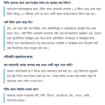
সিলিং ফ্যানের সাথে কোন দৈর্ঘ্যের ডাউন রড ব্যবহার করা উচিত?
সর্বোত্তম পারফরম্যান্সের জন্য, সিলিং ফ্যান ব্লেডগুলি কমপক্ষে ২.৪ মিটার মেঝে থেকে থাকা
উচিত কিন্তু ২.৮ মিটারের বেশি নয় যাতে একটি ঘরকে সর্বোত্তমভাবে শীতল করা যায়।
স্মার্ট সিলিং ভ্যান আছে কি?
হ্যাঁ, এবং তারা স্মার্ট হোম সিরিজ, গুগল অ্যাসিস্ট্যান্ট বা অ্যামাজনের আলেক্সা দিয়ে কাজ
করতে পারে। স্মার্ট সিলিং ভ্যানগুলি আপনাকে স্মার্ট হোম ফাংশনগুলিতে অ্যাক্সেস দেয়, যেখানে
তারা দূরবর্তীভাবে নিয়ন্ত্রিত হতে পারে,অথবা পূর্বনির্ধারিত তাপমাত্রা বা সময়সূচির উপর
ভিত্তি করে স্বয়ংক্রিয়ভাবে চালু করাএগুলোকে হোমকিট বা আলেক্সার মতো বিদ্যমান স্মার্ট
হোম ডিভাইসের সাথে সংযুক্ত করা যায়।
পাইকারি ক্রেতাদের জন্য
কত তাড়াতাড়ি আমরা আপনার কাছ থেকে একটি নমুনা পেতে পারি?
সাধারণ আইটেমগুলি 5-7 দিনের মধ্যে সমানভাবে চার্জ করা হয়। নতুন বিকাশের নমুনাগুলি
15-30 দিনের মধ্যে দ্বিগুণ চার্জ করা হয়। বাল্ক অর্ডার দেওয়ার সময় সমস্ত নমুনা ফি
গ্রাহকের কাছে ফেরত দেওয়া হবে।
সিলিং ফ্যান লাইটের গুণমান কত?
আমাদের প্রধান পণ্যগুলির সিই, সিবি, ইটিএল, রোএইচএস, রিচ, এসএএ, কেসি...
শংসাপত্র রয়েছে।