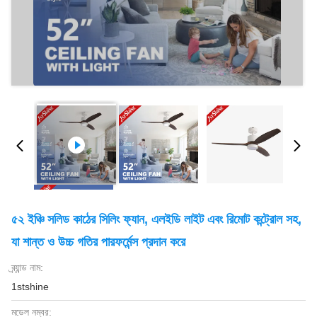
৫২ ইঞ্চি সলিড কাঠের সিলিং ফ্যান, এলইডি লাইট এবং রিমোট কন্ট্রোল সহ,
যা শান্ত ও উচ্চ গতির পারফর্মেন্স প্রদান করে
ব্র্যান্ড নাম:
1stshine
মডেল নম্বর: