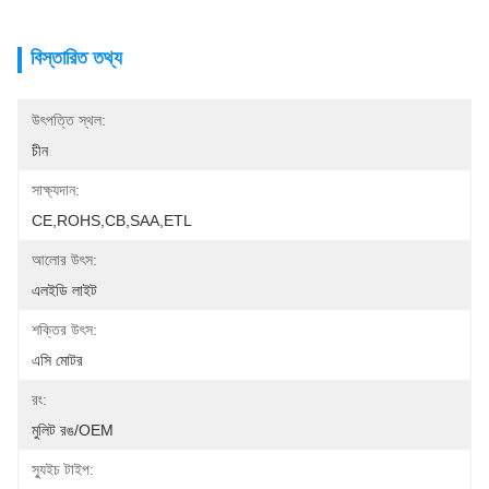
বিস্তারিত তথ্য
উৎপত্তি স্থল:
চীন
সাক্ষ্যদান:
CE,ROHS,CB,SAA,ETL
আলোর উৎস:
এলইডি লাইট
শক্তির উৎস:
এসি মোটর
রং:
মুলিট রঙ/OEM
স্যুইচ টাইপ: