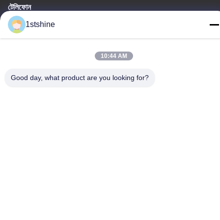
টেলিফোন
86--18126432925
1stshine
10:44 AM
Good day, what product are you looking for?
গোপনীয়তা নীতি
|
সাইটম্যাপ
চীন ভাল মানের রিমোট LED সিলিং ফ্যান সরবরাহকারী. কপিরাইট © -2026 1stshine
Industrial Company Limited . সমস্ত অধিকার সংরক্ষিত.