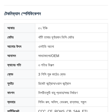
টেকনিক্যাল স্পেসিফিকেশন
আকার
৫২ ইঞ্চি
মোটর
খাঁটি তামার ঘূর্ণায়মান ডিসি মোটর
আলোর উৎস
এলইডি আলো
আবাসন
সাদা/কালো/OEM
ফ্যানের গতি
৩ গতির বিকল্প
ব্লেড
3 পিসি পুরু কাঠের ব্লেড
স্যুইচ
রিমোট কন্ট্রোল/ওয়াল কন্ট্রোল
ফাংশন
বিপরীতমুখী বায়ু প্রবাহ/সময় নির্ধারণ
ব্যবহার
লিভিং রুম, অফিস, বেডরুম, রান্নাঘর, স্কুল
সার্টিফিকেট
CCC, CE, ROHS, CB, SAA, ETL