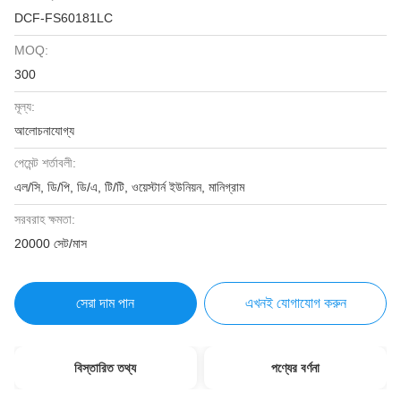
DCF-FS60181LC
MOQ:
300
মূল্য:
আলোচনাযোগ্য
পেমেন্ট শর্তাবলী:
এল/সি, ডি/পি, ডি/এ, টি/টি, ওয়েস্টার্ন ইউনিয়ন, মানিগ্রাম
সরবরাহ ক্ষমতা:
20000 সেট/মাস
সেরা দাম পান
এখনই যোগাযোগ করুন
বিস্তারিত তথ্য
পণ্যের বর্ণনা