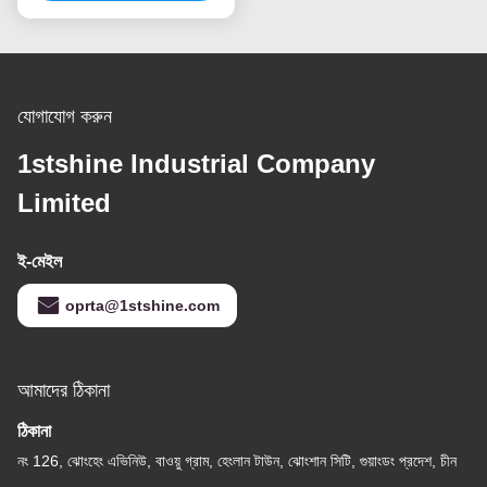
যোগাযোগ করুন
1stshine Industrial Company
Limited
ই-মেইল
oprta@1stshine.com
আমাদের ঠিকানা
ঠিকানা
নং 126, ঝোংহেং এভিনিউ, বাওয়ু গ্রাম, হেংলান টাউন, ঝোংশান সিটি, গুয়াংডং প্রদেশ, চীন