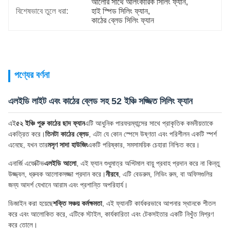
আলোর সাথে আলংকারিক সিলিং ফ্যান
, 
বিশেষভাবে তুলে ধরা:
হাই স্পিড সিলিং ফ্যান
, 
কাঠের ব্লেড সিলিং ফ্যান
পণ্যের বর্ণনা
এলইডি লাইট এবং কাঠের ব্লেড সহ 52 ইঞ্চি সজ্জিত সিলিং ফ্যান
এই
৫২ ইঞ্চি পুরু কাঠের ছাদ ফ্যান
এটি আধুনিক পারফরম্যান্সের সাথে প্রাকৃতিক কমনীয়তাকে
একত্রিত করে।
তিনটা কাঠের ব্লেড
, এটা যে কোন স্পেসে উষ্ণতা এবং পরিশীলন একটি স্পর্শ
এনেছে, যখন তার
মসৃণ সাদা হাউজিং
একটি পরিষ্কার, সমসাময়িক চেহারা নিশ্চিত করে।
এনার্জি এফেক্টিভ
এলইডি আলো
, এই ফ্যান শুধুমাত্র অপ্টিমাল বায়ু প্রবাহ প্রদান করে না কিন্তু
উজ্জ্বল, ধ্রুবক আলোকসজ্জা প্রদান করে।
নীরবে
, এটি বেডরুম, লিভিং রুম, বা অফিসগুলির
জন্য আদর্শ যেখানে আরাম এবং প্রশান্তি অপরিহার্য।
ডিজাইন করা হয়েছে
শক্তি সঞ্চয় কর্মক্ষমতা
, এই ফ্যানটি কার্যকরভাবে আপনার স্থানকে শীতল
করে এবং আলোকিত করে, এটিকে স্টাইল, কার্যকারিতা এবং টেকসইতার একটি নিখুঁত মিশ্রণ
করে তোলে।