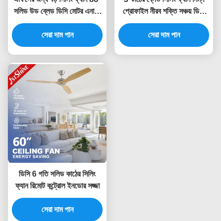
সলিড উড ব্লেড ডিসি মোটর এনার্জি
প্রোফাইল নীরব শক্তি সঞ্চয় ডিসি
সেভিং ফ্যান
মোটর ফ্লাশ মাউন্ট 52 ইঞ্চি
সেরা দাম পান
সেরা দাম পান
ডিসি 6 গতি সলিড কাঠের সিলিং
ফ্যান রিমোট কন্ট্রোল ইনডোর সজ্জা
সেরা দাম পান