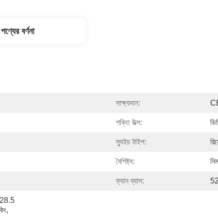
পণ্যের বর্ণনা
সাক্ষ্যদান:
C
শক্তি উত্স:
ডি
স্যুইচ টাইপ:
রিম
বৈশিষ্ট্য:
নিম
ফ্যান ব্যাস:
52
 28.5 
িং, 