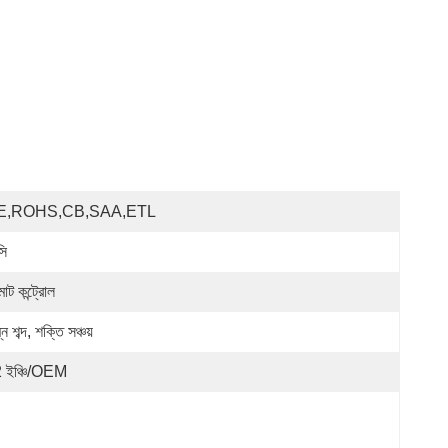
E,ROHS,CB,SAA,ETL
সি
োট কন্ট্রোল
্ন শব্দ, শক্তি সঞ্চয়
 ইঞ্চি/OEM