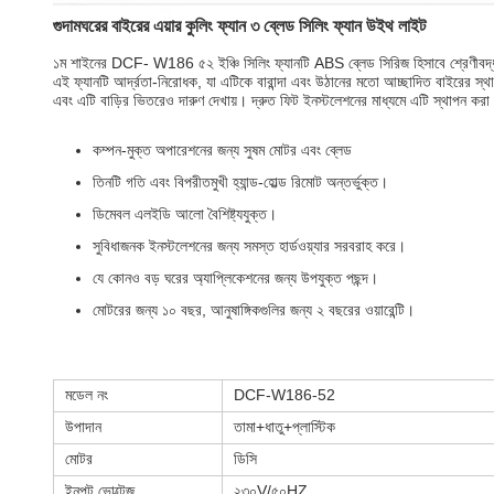
গুদামঘরের বাইরের এয়ার কুলিং ফ্যান ৩ ব্লেড সিলিং ফ্যান উইথ লাইট
১ম শাইনের DCF- W186 ৫২ ইঞ্চি সিলিং ফ্যানটি ABS ব্লেড সিরিজ হিসাবে শ্রেণীবদ্
এই ফ্যানটি আর্দ্রতা-নিরোধক, যা এটিকে বারান্দা এবং উঠানের মতো আচ্ছাদিত বাইরের স্থ
এবং এটি বাড়ির ভিতরেও দারুণ দেখায়। দ্রুত ফিট ইনস্টলেশনের মাধ্যমে এটি স্থাপন কর
কম্পন-মুক্ত অপারেশনের জন্য সুষম মোটর এবং ব্লেড
তিনটি গতি এবং বিপরীতমুখী হ্যান্ড-হোল্ড রিমোট অন্তর্ভুক্ত।
ডিমেবল এলইডি আলো বৈশিষ্ট্যযুক্ত।
সুবিধাজনক ইনস্টলেশনের জন্য সমস্ত হার্ডওয়্যার সরবরাহ করে।
যে কোনও বড় ঘরের অ্যাপ্লিকেশনের জন্য উপযুক্ত পছন্দ।
মোটরের জন্য ১০ বছর, আনুষাঙ্গিকগুলির জন্য ২ বছরের ওয়ারেন্টি।
মডেল নং
DCF-W186-52
উপাদান
তামা+ধাতু+প্লাস্টিক
মোটর
ডিসি
ইনপুট ভোল্টেজ
২৩০V/৫০HZ