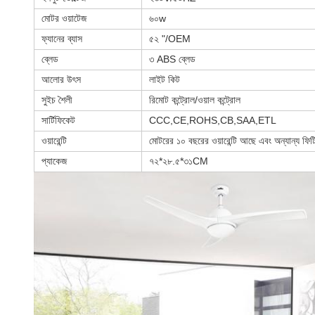
মোটর ওয়াটেজ
৬০w
ফ্যানের ব্যাস
৫২ "/OEM
ব্লেড
৩ ABS ব্লেড
আলোর উৎস
লাইট কিট
সুইচ শৈলী
রিমোট কন্ট্রোল/ওয়াল কন্ট্রোল
সার্টিফিকেট
CCC,CE,ROHS,CB,SAA,ETL
ওয়ারেন্টি
মোটরের ১০ বছরের ওয়ারেন্টি আছে এবং অন্যান্য ফি
প্যাকেজ
৭২*২৮.৫*৩১CM