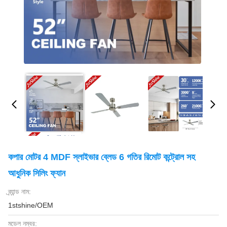
কপার মোটর 4 MDF স্লাইভার ব্লেড 6 গতির রিমোট কন্ট্রোল সহ
আধুনিক সিলিং ফ্যান
ব্র্যান্ড নাম:
1stshine/OEM
মডেল নম্বর: