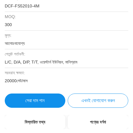
DCF-FS52010-4M
MOQ:
300
মূল্য:
আলোচনাযোগ্য
পেমেন্ট শর্তাবলী:
L/C, D/A, D/P, T/T, ওয়েস্টার্ন ইউনিয়ন, মানিগ্রাম
সরবরাহ ক্ষমতা:
20000সেট/মাস
সেরা দাম পান
এখনই যোগাযোগ করুন
বিস্তারিত তথ্য
পণ্যের বর্ণনা