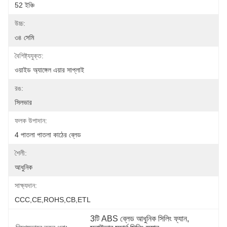
52 ইঞ্চি
উচ্চ:
৩৪ সেমি
বৈশিষ্ট্যযুক্ত:
ওয়াইড অ্যাঙ্গেল এয়ার সাপ্লাই
রঙ:
সিলভার
ফলক উপাদান:
4 পাতলা পাতলা কাঠের ব্লেড
শৈলী:
আধুনিক
সাক্ষ্যদান:
CCC,CE,ROHS,CB,ETL
3টি ABS ব্লেড আধুনিক সিলিং ফ্যান
, 