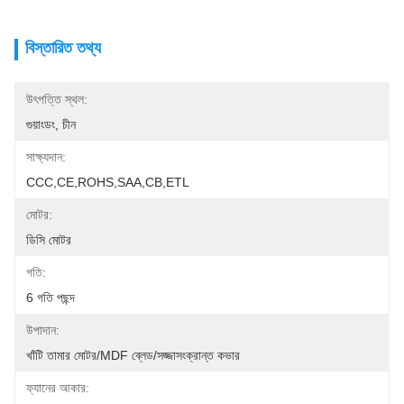
বিস্তারিত তথ্য
উৎপত্তি স্থল:
গুয়াংডং, চীন
সাক্ষ্যদান:
CCC,CE,ROHS,SAA,CB,ETL
মোটর:
ডিসি মোটর
গতি:
6 গতি পছন্দ
উপাদান:
খাঁটি তামার মোটর/MDF ব্লেড/সজ্জাসংক্রান্ত কভার
ফ্যানের আকার: