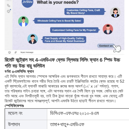
রিমোট কন্ট্রোল সহ 4-এমডিএফ ব্লেড স্লিভার সিলিং ফ্যান 6 স্পিড উচ্চ
গতি বড় উচ্চ বায়ু ভলিউম
বর্ণনা
o
এফ
সিলিং ফ্যান
এই সিলিং ফ্যান আপনার স্পেসকে আক্ষরিক এবং রূপকভাবে শীতল রাখতে সাহায্য করে। এটি
একটি স্ট্রিমলাইনেড ধাতব শরীর দিয়ে তৈরি এবং চারটি ইঞ্জিনিয়ারিং কাঠের ব্লেড রয়েছে যা 52
ফুট ব্যাসার্ধের,এই ফ্যানটি মাঝারি আকারের রুমের জন্য আদর্শ (১২' x ১৪' পর্যন্ত). প্লাস,
তার পরিষ্কার লাইন চেহারা সঙ্গে, এটা আপনার স্থান এর শৈলী মিলে খুব সহজ. মোটর ছয় মোট
গতি আছে এবং বিপরীতমুখী হয়, তাই ঠিক ঠান্ডা মাত্রা খুঁজে পাওয়া খুব সহজ. এবং যেহেতু এটি
রিমোট কন্ট্রোলের সাথে সামঞ্জস্যপূর্ণ, আপনি এমনকি উঠতে ছাড়াই শীতল রাখতে পারেন।
স্পেসিফিকেশনঃ
মডেল নং
ডিসিএফ-এফএস৫২০১০-৪এম
উপাদান
তামা+ধাতু+এমডিএফ