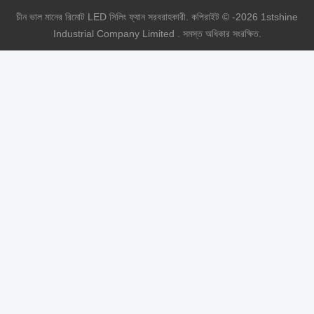
চীন ভাল মানের রিমোট LED সিলিং ফ্যান সরবরাহকারী. কপিরাইট © -2026 1stshine
Industrial Company Limited . সমস্ত অধিকার সংরক্ষিত.