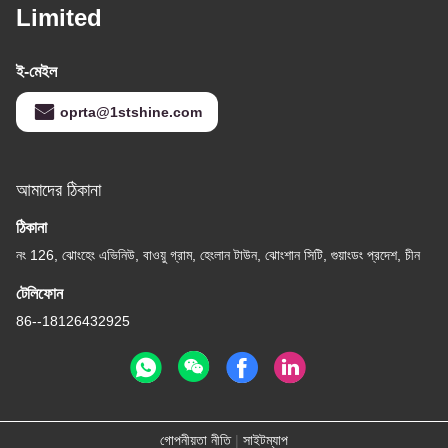
Limited
ই-মেইল
oprta@1stshine.com
আমাদের ঠিকানা
ঠিকানা
নং 126, ঝোংহেং এভিনিউ, বাওয়ু গ্রাম, হেংলান টাউন, ঝোংশান সিটি, গুয়াংডং প্রদেশ, চীন
টেলিফোন
86--18126432925
গোপনীয়তা নীতি
|
সাইটম্যাপ