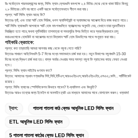
উঃ সর্বোত্তম পারফরম্যান্সের জন্য, সিলিং ফ্যান ব্লেডগুলি কমপক্ষে ২.৪ মিটার মেঝে থেকে থাকা উচিত কিন্তু
২.৮ মিটারের বেশি নয় যাতে একটি ঘরকে সর্বোত্তমভাবে শীতল করা যায়।
প্রশ্ন: স্মার্ট সিলিং ফ্যান আছে কি?
উত্তরঃ হ্যাঁ, এবং তারা স্মার্ট হোম সিরিজ, গুগল অ্যাসিস্ট্যান্ট বা অ্যামাজনের আলেক্সা দিয়ে কাজ করতে পারে।
স্মার্ট সিলিং ফ্যানগুলি আপনাকে স্মার্ট হোম ফাংশনগুলিতে অ্যাক্সেসের অনুমতি দেয়, যেখানে তারা দূরবর্তীভাবে
নিয়ন্ত্রিত হতে পারে,অথবা পূর্বনির্ধারিত তাপমাত্রা বা সময়সূচির উপর ভিত্তি করে স্বয়ংক্রিয়ভাবে চালু
করাএগুলোকে হোমকিট বা আলেক্সার মতো বিদ্যমান স্মার্ট হোম ডিভাইসের সাথে সংযুক্ত করা যায়।
পাইকারি ক্রেতাকে:
প্রশ্ন: কত তাড়াতাড়ি আমরা আপনার কাছ থেকে নমুনা পেতে পারি?
উত্তরঃ সাধারণ আইটেমগুলি 5-7 দিনের মধ্যে সমানভাবে চার্জ করা হয়। নতুন বিকাশের নমুনাগুলি 15-30
দিনের মধ্যে দ্বিগুণ চার্জ করা হয়। বাল্ক অর্ডার দেওয়ার সময় সমস্ত নমুনা ফি গ্রাহকের কাছে ফেরত দেওয়া
হবে।
প্রশ্ন: সিলিং ফ্যান লাইটের গুণমান কত?
উত্তর: আমাদের প্রধান পণ্যগুলির সিই,সিবি,ইটিএল,আরওএইচএস,আরইএইচএইচ,এসএএ,কেসি... সার্টিফিকেট
রয়েছে।
প্রশ্ন: সিলিং ফ্যানের স্পেসিফিকেশন কিভাবে পাবেন? ই-ক্যাটালগ এবং উদ্ধৃতি?
উত্তরঃ আরও তথ্যের জন্য ইমেইল বা অনলাইন চ্যাট এর মাধ্যমে আমাদের সাথে যোগাযোগ করুন। ধন্যবাদ!
ট্যাগ:
পাতলা পাতলা কাঠ ব্লেড আধুনিক LED সিলিং ফ্যান
ETL আধুনিক LED সিলিং ফ্যান
5 পাতলা পাতলা কাঠের ব্লেড LED সিলিং ফ্যান