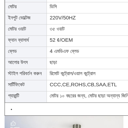
মোটর
ডিসি
ইনপুট ভোল্টেজ
220V/50HZ
মোটর ওয়াট
৩৫ ওয়াট
ফ্যান ব্যাসার্ধ
52 ¢/OEM
ব্লেড
4 এমডিএফ ব্লেড
আলোর উৎস
ছাড়া
স্টাইল পরিবর্তন করুন
রিমোট কন্ট্রোল/ওয়াল কন্ট্রোল
সার্টিফিকেট
CCC,CE,ROHS,CB,SAA,ETL
গ্যারান্টি
মোটর ১০ বছরের জন্য, মোটর ছাড়া অন্যান্য জি