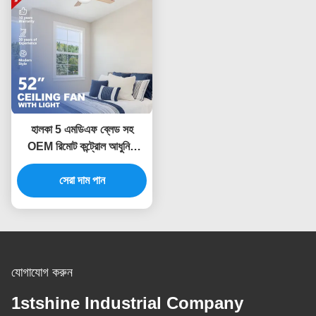
হালকা 5 এমডিএফ ব্লেড সহ
OEM রিমোট কন্ট্রোল আধুনিক
LED সিলিং ফ্যান
সেরা দাম পান
যোগাযোগ করুন
1stshine Industrial Company