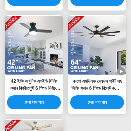
42 ইঞ্চি আধুনিক এলইডি সিলিং
কালো এমডিএফ ব্লেডস লাইট সহ
ফ্যান বিপরীতমুখী 6 স্পিড নির্বাচন
সিলিং ফ্যান 6 স্পিড রিমোট কন্ট্রোল
এমডিএফ ব্লেড সহ
অ্যাপ কন্ট্রোল
সেরা দাম পান
সেরা দাম পান