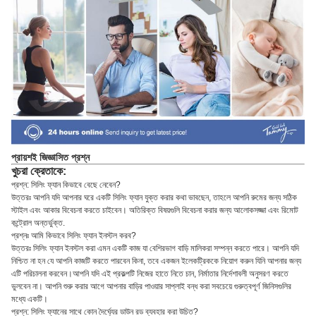
প্রায়শই জিজ্ঞাসিত প্রশ্ন
খুচরা ক্রেতাকে:
প্রশ্ন: সিলিং ফ্যান কিভাবে বেছে নেবেন?
উত্তরঃ আপনি যদি আপনার ঘরে একটি সিলিং ফ্যান যুক্ত করার কথা ভাবছেন, তাহলে আপনি রুমের জন্য সঠিক
স্টাইল এবং আকার বিবেচনা করতে চাইবেন। অতিরিক্ত বিষয়গুলি বিবেচনা করার জন্য আলোকসজ্জা এবং রিমোট
কন্ট্রোল অন্তর্ভুক্ত.
প্রশ্নঃ আমি কিভাবে সিলিং ফ্যান ইনস্টল করব?
উত্তরঃ সিলিং ফ্যান ইনস্টল করা এমন একটি কাজ যা বেশিরভাগ বাড়ি মালিকরা সম্পন্ন করতে পারে। আপনি যদি
নিশ্চিত না হন যে আপনি কাজটি করতে পারবেন কিনা, তবে একজন ইলেকট্রিককে নিয়োগ করুন যিনি আপনার জন্য
এটি পরিচালনা করবেন।আপনি যদি এই প্রকল্পটি নিজের হাতে নিতে চান, নির্মাতার নির্দেশাবলী অনুসরণ করতে
ভুলবেন না। আপনি শুরু করার আগে আপনার বাড়ির পাওয়ার সাপ্লাই বন্ধ করা সবচেয়ে গুরুত্বপূর্ণ জিনিসগুলির
মধ্যে একটি।
প্রশ্ন: সিলিং ফ্যানের সাথে কোন দৈর্ঘ্যের ডাউন রড ব্যবহার করা উচিত?