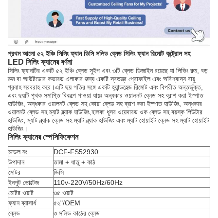
প্রথম আলো ৫২ ইঞ্চি সিলিং ফ্যান ডিসি সলিড ব্লেড সিলিং ফ্যান রিমোট কন্ট্রোল সহ
LED সিলিং ফ্যানের বর্ণনা
সিলিং ফ্যানটির একটি ৫২ ইঞ্চি ব্লেড সুইপ এবং ৩টি ব্লেড ডিজাইন রয়েছে যা লিভিং রুম, বড়
রুম বা আউটডোর কভারড এলাকার জন্য একটি স্বতন্ত্র প্রোফাইল এবং অবিশ্বাস্য বায়ু
প্রবাহ সরবরাহ করে।এটি ছয় গতির সঙ্গে একটি হ্যান্ডহেল্ড রিমোট এবং বিপরীত অন্তর্ভুক্ত,
এবং ছয়টি পৃথক সমাপ্তি বিকল্পে পাওয়া যায়ঃ অন্ধকার ওয়ালনট ব্লেড সহ ব্রাশ করা ইস্পাত
হাউজিং, অন্ধকার ওয়ালনট ব্লেড সহ কোয়া ব্লেড সহ ব্রাশ করা ইস্পাত হাউজিং, অন্ধকার
ওয়ালনট ব্লেড সহ ম্যাট ব্ল্যাক হাউজিং,হালকা ধূসর ওয়েদারড ওক ব্লেড সহ বয়স্ক পিউটার
হাউজিং, ম্যাট ব্ল্যাক ব্লেড সহ ম্যাট ব্ল্যাক হাউজিং এবং ম্যাট হোয়াইট ব্লেড সহ ম্যাট হোয়াইট
হাউজিং।
সিলিং ফ্যানের স্পেসিফিকেশন
মডেল নং
DCF-FS52930
উপাদান
তামা + ধাতু + কাঠ
মোটর
ডিসি
ইনপুট ভোল্টেজ
110v-220V/50Hz/60Hz
মোটর ওয়াট
৩৫ ওয়াট
ফ্যান ব্যাসার্ধ
৫২"/OEM
ব্লেড
৩ সলিড কাঠের ব্লেড