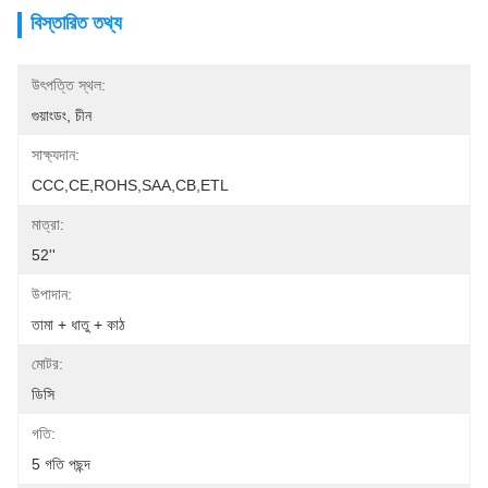
বিস্তারিত তথ্য
উৎপত্তি স্থল:
গুয়াংডং, চীন
সাক্ষ্যদান:
CCC,CE,ROHS,SAA,CB,ETL
মাত্রা:
52''
উপাদান:
তামা + ধাতু + কাঠ
মোটর:
ডিসি
গতি:
5 গতি পছন্দ