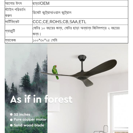
আলোর উৎস
ছাড়া/OEM
স্টাইল পরিবর্তন
রিমোট কন্ট্রোল/ওয়াল কন্ট্রোল
করুন
সার্টিফিকেট
CCC,CE,ROHS,CB,SAA,ETL
মোটর ১০ বছরের জন্য, মোটর ছাড়া অন্যান্য জিনিসপত্র ২ বছরের
গ্যারান্টি
জন্য।
প্যাকেজ
১০০*৩০*২৫ সেমি