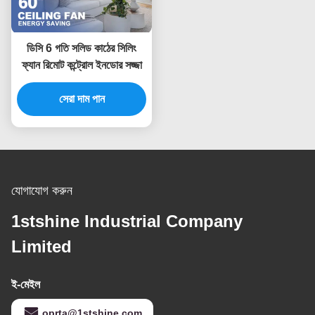
ডিসি 6 গতি সলিড কাঠের সিলিং
ফ্যান রিমোট কন্ট্রোল ইনডোর সজ্জা
সেরা দাম পান
যোগাযোগ করুন
1stshine Industrial Company
Limited
ই-মেইল
oprta@1stshine.com