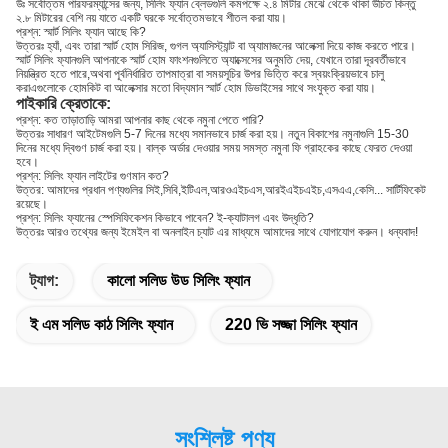
উঃ সর্বোত্তম পারফরম্যান্সের জন্য, সিলিং ফ্যান ব্লেডগুলি কমপক্ষে ২.৪ মিটার মেঝে থেকে থাকা উচিত কিন্তু
২.৮ মিটারের বেশি নয় যাতে একটি ঘরকে সর্বোত্তমভাবে শীতল করা যায়।
প্রশ্ন: স্মার্ট সিলিং ফ্যান আছে কি?
উত্তরঃ হ্যাঁ, এবং তারা স্মার্ট হোম সিরিজ, গুগল অ্যাসিস্ট্যান্ট বা অ্যামাজনের আলেক্সা দিয়ে কাজ করতে পারে।
স্মার্ট সিলিং ফ্যানগুলি আপনাকে স্মার্ট হোম ফাংশনগুলিতে অ্যাক্সেসের অনুমতি দেয়, যেখানে তারা দূরবর্তীভাবে
নিয়ন্ত্রিত হতে পারে,অথবা পূর্বনির্ধারিত তাপমাত্রা বা সময়সূচির উপর ভিত্তি করে স্বয়ংক্রিয়ভাবে চালু
করাএগুলোকে হোমকিট বা আলেক্সার মতো বিদ্যমান স্মার্ট হোম ডিভাইসের সাথে সংযুক্ত করা যায়।
পাইকারি ক্রেতাকে:
প্রশ্ন: কত তাড়াতাড়ি আমরা আপনার কাছ থেকে নমুনা পেতে পারি?
উত্তরঃ সাধারণ আইটেমগুলি 5-7 দিনের মধ্যে সমানভাবে চার্জ করা হয়। নতুন বিকাশের নমুনাগুলি 15-30
দিনের মধ্যে দ্বিগুণ চার্জ করা হয়। বাল্ক অর্ডার দেওয়ার সময় সমস্ত নমুনা ফি গ্রাহকের কাছে ফেরত দেওয়া
হবে।
প্রশ্ন: সিলিং ফ্যান লাইটের গুণমান কত?
উত্তর: আমাদের প্রধান পণ্যগুলির সিই,সিবি,ইটিএল,আরওএইচএস,আরইএইচএইচ,এসএএ,কেসি... সার্টিফিকেট
রয়েছে।
প্রশ্ন: সিলিং ফ্যানের স্পেসিফিকেশন কিভাবে পাবেন? ই-ক্যাটালগ এবং উদ্ধৃতি?
উত্তরঃ আরও তথ্যের জন্য ইমেইল বা অনলাইন চ্যাট এর মাধ্যমে আমাদের সাথে যোগাযোগ করুন। ধন্যবাদ!
ট্যাগ:
কালো সলিড উড সিলিং ফ্যান
ই এম সলিড কাঠ সিলিং ফ্যান
220 ভি সজ্জা সিলিং ফ্যান
সংশ্লিষ্ট পণ্য