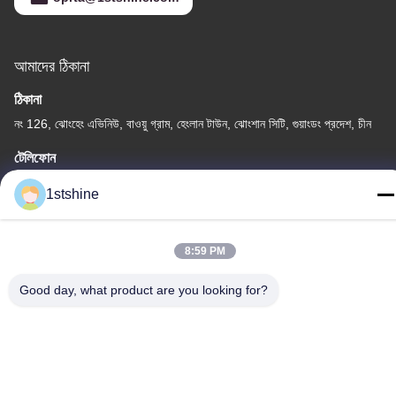
আমাদের ঠিকানা
ঠিকানা
নং 126, ঝোংহেং এভিনিউ, বাওয়ু গ্রাম, হেংলান টাউন, ঝোংশান সিটি, গুয়াংডং প্রদেশ, চীন
টেলিফোন
86--18126432925
1stshine
8:59 PM
গোপনীয়তা নীতি
|
সাইটম্যাপ
Good day, what product are you looking for?
চীন ভাল মানের রিমোট LED সিলিং ফ্যান সরবরাহকারী. কপিরাইট © -2026 1stshine
Industrial Company Limited . সমস্ত অধিকার সংরক্ষিত.