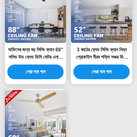
অফিসের জন্য বড় সিলিং ফ্যান 88"
3 কাঠের ব্লেড সিলিং ফ্যান নিম্ন
সলিড উড ব্লেড ডিসি মোটর এনার্জি
প্রোফাইল নীরব শক্তি সঞ্চয় ডিসি
সেভিং ফ্যান
মোটর ফ্লাশ মাউন্ট 52 ইঞ্চি
সেরা দাম পান
সেরা দাম পান