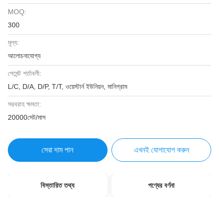
MOQ:
300
মূল্য:
আলোচনাযোগ্য
পেমেন্ট শর্তাবলী:
L/C, D/A, D/P, T/T, ওয়েস্টার্ন ইউনিয়ন, মানিগ্রাম
সরবরাহ ক্ষমতা:
20000সেট/মাস
সেরা দাম পান
এখনই যোগাযোগ করুন
বিস্তারিত তথ্য
পণ্যের বর্ণনা