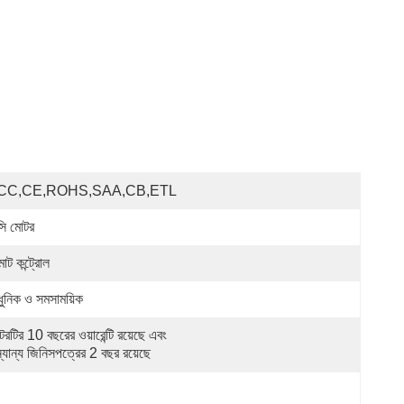
CC,CE,ROHS,SAA,CB,ETL
সি মোটর
োট কন্ট্রোল
ুনিক ও সমসাময়িক
রটির 10 বছরের ওয়ারেন্টি রয়েছে এবং 
্যান্য জিনিসপত্রের 2 বছর রয়েছে