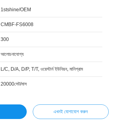
1stshine/OEM
CMBF-FS6008
300
আলোচনাযোগ্য
L/C, D/A, D/P, T/T, ওয়েস্টার্ন ইউনিয়ন, মানিগ্রাম
20000সেট/মাস
এখনই যোগাযোগ করুন