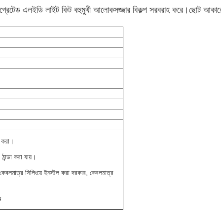
ন্টিগ্রেটেড এলইডি লাইট কিট বহুমুখী আলোকসজ্জার বিকল্প সরবরাহ করে।ছোট আকার
ণ করা।
ঠান্ডা করা যায়।
ং কেবলমাত্র সিলিংয়ে ইনস্টল করা দরকার, কেবলমাত্র
র