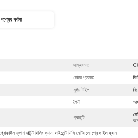
পণ্যের বর্ণনা
সাক্ষ্যদান:
C
মোটর প্রকার:
ডি
সুইচ টাইপ:
রিম
শৈলী:
আধ
মোট
গ্যারান্টি:
অন
্রোফাইল ফ্লাশ মাউন্ট সিলিং ফ্যান
, 
সাইলেন্ট ডিসি মোটর লো প্রোফাইল ফ্যান