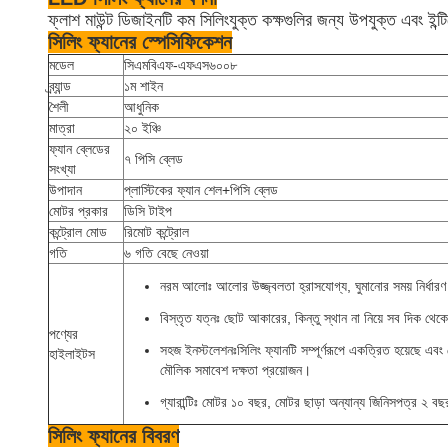
ফ্লাশ মাউন্ট ডিজাইনটি কম সিলিংযুক্ত কক্ষগুলির জন্য উপযুক্ত এবং ই
সিলিং ফ্যানের স্পেসিফিকেশন
মডেল
সিএমবিএফ-এফএস৬০০৮
ব্র্যান্ড
১ম শাইন
শৈলী
আধুনিক
মাত্রা
২০ ইঞ্চি
ফ্যান ব্লেডের
৭ পিসি ব্লেড
সংখ্যা
উপাদান
প্লাস্টিকের ফ্যান শেল+পিসি ব্লেড
মোটর প্রকার
ডিসি টাইপ
কন্ট্রোল মোড
রিমোট কন্ট্রোল
গতি
৬ গতি বেছে নেওয়া
নরম আলোঃ আলোর উজ্জ্বলতা হ্রাসযোগ্য, ঘুমানোর সময় নির্ধার
বিস্তৃত যত্নঃ ছোট আকারের, কিন্তু স্থান না নিয়ে সব দিক থেকে 
পণ্যের
সহজ ইনস্টলেশনঃসিলিং ফ্যানটি সম্পূর্ণরূপে একত্রিত হয়েছে এব
হাইলাইটস
মৌলিক সমাবেশ দক্ষতা প্রয়োজন।
গ্যারান্টিঃ মোটর ১০ বছর, মোটর ছাড়া অন্যান্য জিনিসপত্র ২ বছ
সিলিং ফ্যানের বিবরণ