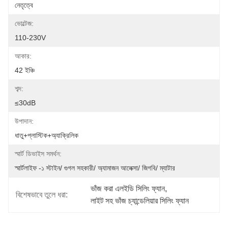
নেতৃত্বে
ভোল্টেজ:
110-230V
আকার:
42 ইঞ্চি
শব্দ:
≤30dB
উপাদান:
ধাতু+প্লাস্টিক+অ্যাক্রিলিক
স্মার্ট ডিভাইস সমর্থন:
স্মার্টলাইফ -১ স্টাইন/ গুগল সহকারী/ অ্যামাজন আলেক্সা/ জিগবি/ ম্যাটার
ভাঁজ করা এলইডি সিলিং ফ্যান
, 
বিশেষভাবে তুলে ধরা:
লাইট সহ ভাঁজ চ্যান্ডেলিয়ার সিলিং ফ্যান