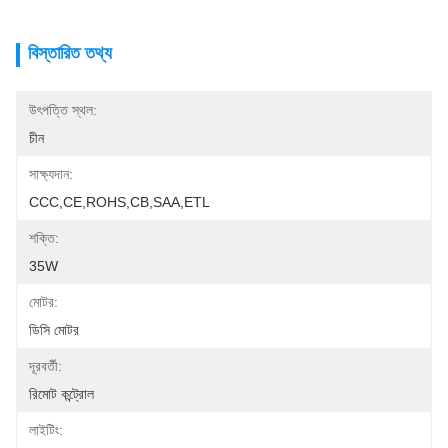
বিস্তারিত তথ্য
উৎপত্তি স্থল:
চীন
সাক্ষ্যদান:
CCC,CE,ROHS,CB,SAA,ETL
শক্তি:
35W
মোটর:
ডিসি মোটর
দূরবর্তী:
রিমোট কন্ট্রোল
লাইটিং: