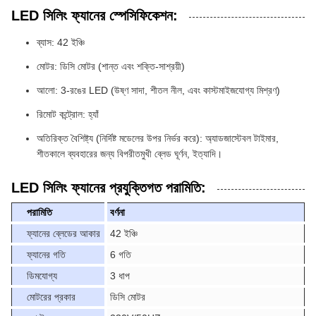
LED সিলিং ফ্যানের স্পেসিফিকেশন:
ব্যাস: 42 ইঞ্চি
মোটর: ডিসি মোটর (শান্ত এবং শক্তি-সাশ্রয়ী)
আলো: 3-রঙের LED (উষ্ণ সাদা, শীতল নীল, এবং কাস্টমাইজযোগ্য মিশ্রণ)
রিমোট কন্ট্রোল: হ্যাঁ
অতিরিক্ত বৈশিষ্ট্য (নির্দিষ্ট মডেলের উপর নির্ভর করে): অ্যাডজাস্টেবল টাইমার,
শীতকালে ব্যবহারের জন্য বিপরীতমুখী ব্লেড ঘূর্ণন, ইত্যাদি।
LED সিলিং ফ্যানের প্রযুক্তিগত পরামিতি:
পরামিতি
বর্ণনা
ফ্যানের ব্লেডের আকার
42 ইঞ্চি
ফ্যানের গতি
6 গতি
ডিমযোগ্য
3 ধাপ
মোটরের প্রকার
ডিসি মোটর