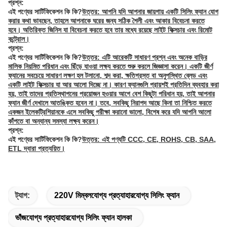
প্রশ্ন:
এই পণ্যের সার্টিফিকেশন কি কি?
উত্তর: আপনি যদি আপনার জায়গায় একটি সিলিং ফ্যান যোগ
করার কথা ভাবছেন, তাহলে আপনাকে ঘরের জন্য সঠিক শৈলী এবং আকার বিবেচনা করতে
হবে। অতিরিক্ত জিনিস যা বিবেচনা করতে হবে তার মধ্যে রয়েছে লাইট ফিক্সচার এবং রিমোট
কন্ট্রোল।
প্রশ্ন:
এই পণ্যের সার্টিফিকেশন কি কি?
উত্তর: এটি আরেকটি সাধারণ প্রশ্ন এবং অনেক বাড়ির
মালিক নিয়মিত পরিধান এবং ছিঁড়ে যাওয়া লক্ষ্য করতে শুরু করলে জিজ্ঞাসা করেন। একটি জীর্ণ
ফ্যানের সবচেয়ে সাধারণ লক্ষণ হল টলানো, শব্দ করা, ক্ষতিগ্রস্ত বা অনুপস্থিত ব্লেড এবং
একটি লাইট ফিক্সচার যা আর আলো দিচ্ছে না। কারণ ফ্যানগুলি প্রায়শই প্রতিদিন ব্যবহার করা
হয়, তাই তাদের প্রতিস্থাপনের প্রয়োজন হওয়ার আগে বেশ কিছুটা পরিধান হয়, তাই আপনার
ফ্যান জীর্ণ দেখালে আতঙ্কিত হবেন না। তবে, সবকিছু নিরাপদ আছে কিনা তা নিশ্চিত করতে
একজন ইলেকট্রিশিয়ানকে এসে সবকিছু পরীক্ষা করানো ভালো, বিশেষ করে যদি আপনি আলো
কাঁপতে বা অন্যান্য সমস্যা লক্ষ্য করেন।
প্রশ্ন:
এই পণ্যের সার্টিফিকেশন কি কি?
উত্তর: এই পণ্যটি CCC, CE, ROHS, CB, SAA,
ETL দ্বারা প্রত্যয়িত।
ট্যাগ:
220V মিম্বলযোগ্য প্রত্যাহারযোগ্য সিলিং ফ্যান
ভাঁজযোগ্য প্রত্যাহারযোগ্য সিলিং ফ্যান হালকা