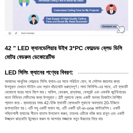
42 " LED ফ্যানডেলিয়ার উইথ 3*PC ফোল্ডেড ব্লেড ডিসি
মোটর বেডরুম ডেকোরেটিভ
LED সিলিং ফ্যানের পণ্যের বিবরণ:
আমাদের আধুনিক ফোল্ডেড সিলিং ফ্যান-এর সাথে পরিচিত হোন, যা সেইসব জায়গার জন্য
উপযুক্ত যেখানে স্টাইল এবং স্থান বাঁচানোটা গুরুত্বপূর্ণ। সাদা ফিনিশিং-এর সাথে, এই ফ্যানটি
যেকোনো ঘরের সাথে মিশে যায়। অফিস, বেডরুম, রান্নাঘর, বেসমেন্ট এবং এমনকি কন্টেইনারের
মতো বিভিন্ন সেটিংসের জন্য উপযুক্ত। 3টি লুকানো ব্লেড একটি অনন্য ডিজাইন বৈশিষ্ট্য
প্রদান করে - ব্যবহারের সময় 42-ইঞ্চি ফ্যানটি ব্লেডগুলি লুকানো অবস্থায় 20-ইঞ্চিতে
রূপান্তরিত হয়। এটি শুধু একটি ফ্যান নয়, এটি একটি দুই-in-one মাস্টারপিস। একটি
শক্তিশালী ফ্যানের শীতল বাতাস উপভোগ করুন, তারপর এটিকে ভাঁজ করে রাখুন এবং একটি
উজ্জ্বল ঝাড়বাতি উন্মোচন করুন যা আপনার সজ্জাকে নতুন উচ্চতায় নিয়ে যায়