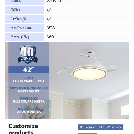
ভোল্টেজ
230V/50HZ
টাইমিং
হ্যাঁ
বিপরীতমুখী
হ্যাঁ
ওয়াটেজ সর্বোচ্চ
35W
উচ্চতা (মিমি)
360