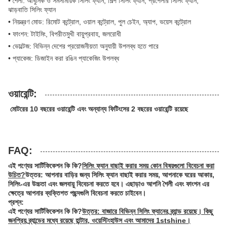
• শৈলী: আধুনিক ও সমসাময়িক সিলিং ফ্যান, শিল্প সিলিং ফ্যান, প্রপেলার সিলিং ফ্যান,
ঝাড়বাতি সিলিং ফ্যান
• নিয়ন্ত্রণ মোড: রিমোট কন্ট্রোল, ওয়াল কন্ট্রোল, পুল চেইন, অ্যাপ, ভয়েস কন্ট্রোল
• ফাংশন: টাইমিং, বিপরীতমুখী বায়ুপ্রবাহ, জলরোধী
• ভোল্টেজ: বিভিন্ন দেশের প্রয়োজনীয়তা অনুযায়ী উপলব্ধ হতে পারে
• প্যাকেজ: ডিজাইন করা রঙিন প্যাকেজিং উপলব্ধ
ওয়ারেন্টি:
মোটরের 10 বছরের ওয়ারেন্টি এবং অন্যান্য ফিটিংসের 2 বছরের ওয়ারেন্টি রয়েছে
FAQ:
এই পণ্যের সার্টিফিকেশন কি কি?
সিলিং ফ্যান বাছাই করার সময় কোন বিষয়গুলো বিবেচনা করা
উচিত?
উত্তর: আপনার বাড়ির জন্য সিলিং ফ্যান বাছাই করার সময়, আপনাকে ঘরের আকার,
সিলিং-এর উচ্চতা এবং জলবায়ু বিবেচনা করতে হবে। এছাড়াও আপনি শৈলী এবং ফাংশন এর
ক্ষেত্রে আপনার ব্যক্তিগত পছন্দগুলি বিবেচনা করতে চাইবেন।
প্রশ্ন:
এই পণ্যের সার্টিফিকেশন কি কি?
উত্তর: বাজারে বিভিন্ন সিলিং ফ্যানের ব্র্যান্ড রয়েছে। কিছু
জনপ্রিয় ব্র্যান্ডের মধ্যে রয়েছে হান্টার, ওয়েস্টিংহাউস এবং আমাদের 1stshine।