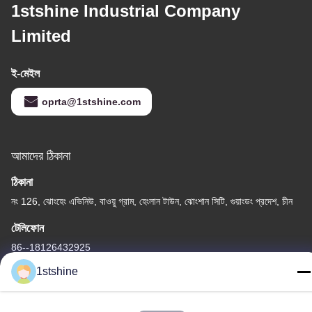
1stshine Industrial Company
Limited
ই-মেইল
oprta@1stshine.com
আমাদের ঠিকানা
ঠিকানা
নং 126, ঝোংহেং এভিনিউ, বাওয়ু গ্রাম, হেংলান টাউন, ঝোংশান সিটি, গুয়াংডং প্রদেশ, চীন
টেলিফোন
86--18126432925
1stshine