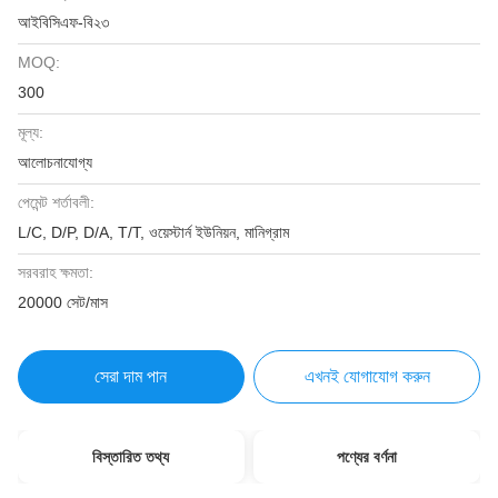
আইবিসিএফ-বি২৩
MOQ:
300
মূল্য:
আলোচনাযোগ্য
পেমেন্ট শর্তাবলী:
L/C, D/P, D/A, T/T, ওয়েস্টার্ন ইউনিয়ন, মানিগ্রাম
সরবরাহ ক্ষমতা:
20000 সেট/মাস
সেরা দাম পান
এখনই যোগাযোগ করুন
বিস্তারিত তথ্য
পণ্যের বর্ণনা