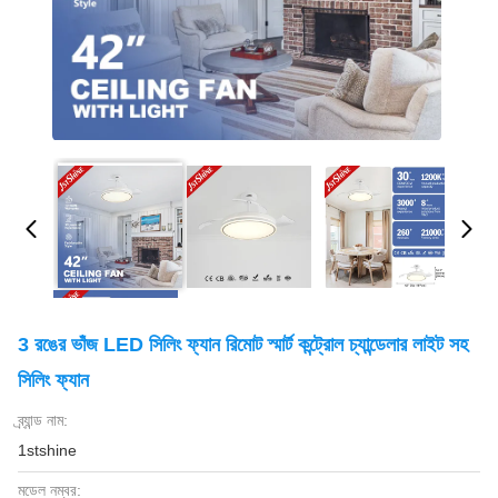
3 রঙের ভাঁজ LED সিলিং ফ্যান রিমোট স্মার্ট কন্ট্রোল চ্যান্ডেলার লাইট সহ
সিলিং ফ্যান
ব্র্যান্ড নাম:
1stshine
মডেল নম্বর: