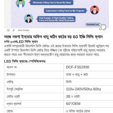
সহজ নকশা ইনডোর অফিস ধাতু কঠিন কাঠের বড় 60 ইঞ্চি সিলিং ফ্যান
বর্ণনা
o
এফ
LED সিলিং ফ্যান
এনার্জি সাশ্রয়কারী রিভার্সাল ডিসি মোটরঃ এই রুমের ইনডোর সিলিং ফ্যানটি রিমোট কন্ট্রোল সহ
একটি ইস্পাত রিভার্সাল ডিসি মোটর দিয়ে সজ্জিত।যা গ্রীষ্মে শক্তিশালী বায়ু প্রবাহ সরবরাহ
করতে পারে এবং শীতকালে উষ্ণ অভ্যন্তরীণ বায়ু ঘোরানোর জন্য সহায়তা করতে পারে.
LED সিলিং ফ্যানের স্পেসিফিকেশনঃ
মডেল নং
DCF-FS52930
উপাদান
তামা + ধাতু + কাঠ
মোটর
ডিসি
ইনপুট ভোল্টেজ
110v-240V/50hz-60hz
মোটর ওয়াট
38.৭ ওয়াট
ফ্যান ব্যাসার্ধ
60"/OEM
ব্লেড
৩ সলিড কাঠের ব্লেড