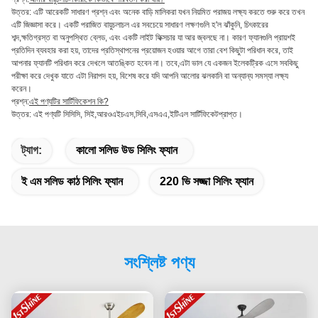
উত্তর: এটি আরেকটি সাধারণ প্রশ্ন এবং অনেক বাড়ি মালিকরা যখন নিয়মিত পরাজয় লক্ষ্য করতে শুরু করে তখন
এটি জিজ্ঞাসা করে। একটি পরাজিত বায়ুচলাচল এর সবচেয়ে সাধারণ লক্ষণগুলি হ'ল ঝাঁকুনি, চিৎকারের
শব্দ,ক্ষতিগ্রস্ত বা অনুপস্থিত ব্লেড, এবং একটি লাইট ফিক্সচার যা আর জ্বলছে না। কারণ ফ্যানগুলি প্রায়শই
প্রতিদিন ব্যবহার করা হয়, তাদের প্রতিস্থাপনের প্রয়োজন হওয়ার আগে তারা বেশ কিছুটা পরিধান করে, তাই
আপনার ফ্যানটি পরিধান করে দেখলে আতঙ্কিত হবেন না। তবে,এটা ভাল যে একজন ইলেকট্রিক এসে সবকিছু
পরীক্ষা করে দেখুক যাতে এটা নিরাপদ হয়, বিশেষ করে যদি আপনি আলোর ঝলকানি বা অন্যান্য সমস্যা লক্ষ্য
করেন।
প্রশ্ন:
এই পণ্যটির সার্টিফিকেশন কি?
উত্তর: এই পণ্যটি সিসিসি, সিই,আরওএইচএস,সিবি,এসএএ,ইটিএল সার্টিফিকেটপ্রাপ্ত।
ট্যাগ:
কালো সলিড উড সিলিং ফ্যান
ই এম সলিড কাঠ সিলিং ফ্যান
220 ভি সজ্জা সিলিং ফ্যান
সংশ্লিষ্ট পণ্য