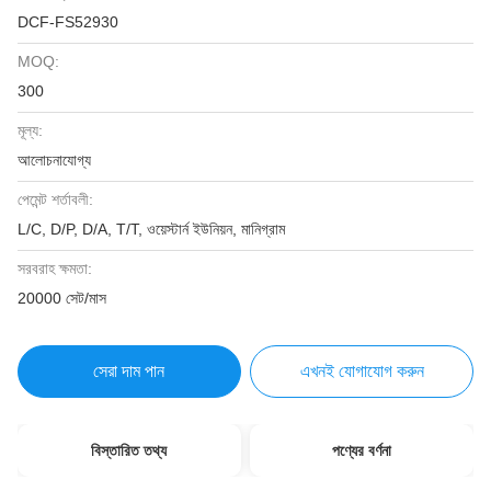
DCF-FS52930
MOQ:
300
মূল্য:
আলোচনাযোগ্য
পেমেন্ট শর্তাবলী:
L/C, D/P, D/A, T/T, ওয়েস্টার্ন ইউনিয়ন, মানিগ্রাম
সরবরাহ ক্ষমতা:
20000 সেট/মাস
সেরা দাম পান
এখনই যোগাযোগ করুন
বিস্তারিত তথ্য
পণ্যের বর্ণনা