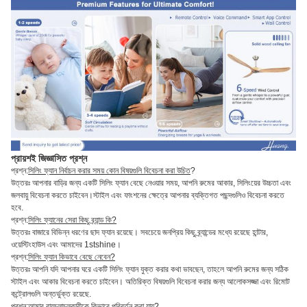
প্রায়শই জিজ্ঞাসিত প্রশ্ন
প্রশ্ন:
সিলিং ফ্যান নির্বাচন করার সময় কোন বিষয়গুলি বিবেচনা করা উচিত
?
উত্তরঃ আপনার বাড়ির জন্য একটি সিলিং ফ্যান বেছে নেওয়ার সময়, আপনি রুমের আকার, সিলিংয়ের উচ্চতা এবং
জলবায়ু বিবেচনা করতে চাইবেন।স্টাইল এবং ফাংশনের ক্ষেত্রে আপনার ব্যক্তিগত পছন্দগুলিও বিবেচনা করতে
হবে.
প্রশ্ন:
সিলিং ফ্যানের সেরা কিছু ব্র্যান্ড কি?
উত্তরঃ বাজারে বিভিন্ন ধরণের ছাদ ফ্যান রয়েছে। সবচেয়ে জনপ্রিয় কিছু ব্র্যান্ডের মধ্যে রয়েছে হান্টার,
ওয়েস্টিংহাউস এবং আমাদের 1stshine।
প্রশ্ন:
সিলিং ফ্যান কিভাবে বেছে নেবেন?
উত্তরঃ আপনি যদি আপনার ঘরে একটি সিলিং ফ্যান যুক্ত করার কথা ভাবছেন, তাহলে আপনি রুমের জন্য সঠিক
স্টাইল এবং আকার বিবেচনা করতে চাইবেন। অতিরিক্ত বিষয়গুলি বিবেচনা করার জন্য আলোকসজ্জা এবং রিমোট
কন্ট্রোলগুলি অন্তর্ভুক্ত রয়েছে.
প্রশ্ন:
আমার বায়ুচলাচলকারীকে কিভাবে পরিবর্তন করা যায়?