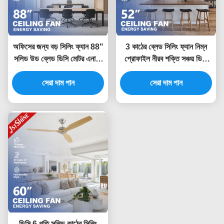
অফিসের জন্য বড় সিলিং ফ্যান 88"
3 কাঠের ব্লেড সিলিং ফ্যান নিম্ন
সলিড উড ব্লেড ডিসি মোটর এনার্জি
প্রোফাইল নীরব শক্তি সঞ্চয় ডিসি
সেভিং ফ্যান
মোটর ফ্লাশ মাউন্ট 52 ইঞ্চি
সেরা দাম পান
সেরা দাম পান
ডিসি 6 গতি সলিড কাঠের সিলিং