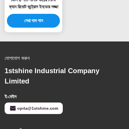
ফ্যান রিমোট কন্ট্রোল ইনডোর সজ্জা
সেরা দাম পান
যোগাযোগ করুন
1stshine Industrial Company
Limited
ই-মেইল
oprta@1stshine.com