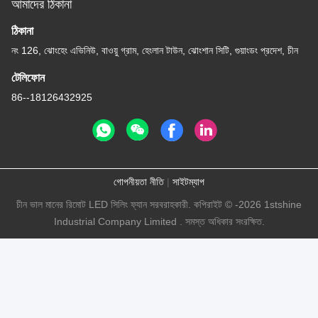
আমাদের ঠিকানা
ঠিকানা
নং 126, ঝোংহেং এভিনিউ, বাওয়ু গ্রাম, হেংলান টাউন, ঝোংশান সিটি, গুয়াংডং প্রদেশ, চীন
টেলিফোন
86--18126432925
গোপনীয়তা নীতি
|
সাইটম্যাপ
চীন ভাল মানের রিমোট LED সিলিং ফ্যান সরবরাহকারী. কপিরাইট © -2026 1stshine
Industrial Company Limited . সমস্ত অধিকার সংরক্ষিত.