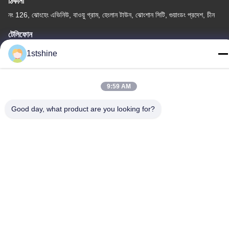
ঠিকানা
নং 126, ঝোংহেং এভিনিউ, বাওয়ু গ্রাম, হেংলান টাউন, ঝোংশান সিটি, গুয়াংডং প্রদেশ, চীন
টেলিফোন
86--18126432925
1stshine
9:59 AM
Good day, what product are you looking for?
গোপনীয়তা নীতি
|
সাইটম্যাপ
চীন ভাল মানের রিমোট LED সিলিং ফ্যান সরবরাহকারী. কপিরাইট © -2026 1stshine
Industrial Company Limited . সমস্ত অধিকার সংরক্ষিত.