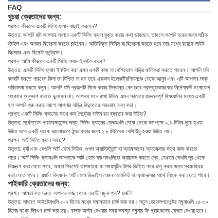
FAQ
খুচরা ক্রেতাদের জন্য:
প্রশ্ন: কীভাবে একটি সিলিং ফ্যান বাছাই করবেন?
উত্তর: আপনি যদি আপনার স্থানে একটি সিলিং ফ্যান যুক্ত করার কথা ভাবছেন, তাহলে আপনি ঘরের জন্য সঠিক
স্টাইল এবং আকার বিবেচনা করতে চাইবেন। অতিরিক্ত জিনিস যা বিবেচনা করতে হবে তার মধ্যে রয়েছে লাইট
ফিক্সচার এবং রিমোট কন্ট্রোল।
প্রশ্ন: আমি কীভাবে একটি সিলিং ফ্যান ইনস্টল করব?
উত্তর: একটি সিলিং ফ্যান ইনস্টল করা এমন একটি কাজ যা বেশিরভাগ বাড়ির মালিকরা করতে পারেন। আপনি যদি
কাজটি করতে পারবেন কিনা তা নিশ্চিত না হন তবে একজন ইলেকট্রিশিয়ানকে ডেকে আনুন এবং এটি আপনার জন্য
পরিচালনা করতে বলুন। আপনি যদি প্রকল্পটি নিজে করার সিদ্ধান্ত নেন তবে প্রস্তুতকারকের নির্দেশাবলী মনোযোগ
সহকারে অনুসরণ করতে ভুলবেন না। আপনার মনে রাখা উচিত এমন সবচেয়ে গুরুত্বপূর্ণ বিষয়গুলির মধ্যে একটি
হল আপনি শুরু করার আগে আপনার বাড়ির বিদ্যুতের সরবরাহ বন্ধ করা।
প্রশ্ন: একটি সিলিং ফ্যানের সাথে কত দৈর্ঘ্যের ডাউন রড ব্যবহার করা উচিত?
উত্তর: সর্বোত্তম পারফরম্যান্সের জন্য, সিলিং ফ্যানের ব্লেডগুলি মেঝে থেকে কমপক্ষে ২.৪ মিটার দূরে হওয়া
উচিত তবে একটি ঘরকে ভালোভাবে ঠান্ডা করার জন্য ২.৮ মিটারের বেশি উঁচু হওয়া উচিত নয়।
প্রশ্ন: স্মার্ট সিলিং ফ্যান আছে?
উত্তর: হ্যাঁ এবং সেগুলি স্মার্ট হোম সিরিজ, গুগল অ্যাসিস্ট্যান্ট বা অ্যামাজনের অ্যালেক্সার সাথে কাজ করতে
পারে। স্মার্ট সিলিং ফ্যানগুলি আপনাকে স্মার্ট-হোম ফাংশনগুলিতে অ্যাক্সেস করতে দেয়, যেখানে সেগুলি দূর থেকে
নিয়ন্ত্রণ করা যেতে পারে, অথবা প্রিসেট তাপমাত্রা বা সময়সূচীর উপর ভিত্তি করে চালু করার জন্য স্বয়ংক্রিয়
করা যেতে পারে। এগুলি বিদ্যমান স্মার্ট হোম ডিভাইস যেমন হোমকিট বা অ্যালেক্সার সাথে লিঙ্ক করা যেতে পারে।
পাইকারি ক্রেতাদের জন্য:
প্রশ্ন: আমরা কত দ্রুত আপনার কাছ থেকে একটি নমুনা পাব? চার্জ?
উত্তর: সাধারণ আইটেমগুলি ৫-৭ দিনের মধ্যে সমানভাবে চার্জ করা হয়। নতুন ডেভেলপমেন্টের নমুনাগুলি ১৫-৩০
দিনের মধ্যে দ্বিগুণ চার্জ করা হয়। বাল্ক অর্ডার দেওয়ার সময় সমস্ত নমুনার ফি গ্রাহকদের ফেরত দেওয়া হবে।