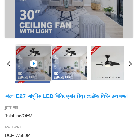
কালো E27 আধুনিক LED সিলিং ফ্যান নিম্ন ভোল্টেজ লিভিং রুম সজ্জা
ব্র্যান্ড নাম:
1stshine/OEM
মডেল নম্বর:
DCF-W680M