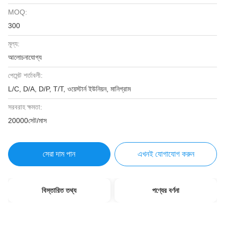
MOQ:
300
মূল্য:
আলোচনাযোগ্য
পেমেন্ট শর্তাবলী:
L/C, D/A, D/P, T/T, ওয়েস্টার্ন ইউনিয়ন, মানিগ্রাম
সরবরাহ ক্ষমতা:
20000সেট/মাস
সেরা দাম পান
এখনই যোগাযোগ করুন
বিস্তারিত তথ্য
পণ্যের বর্ণনা