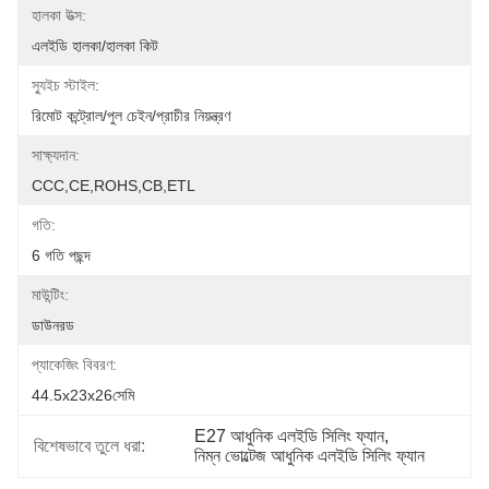
হালকা উত্স:
এলইডি হালকা/হালকা কিট
স্যুইচ স্টাইল:
রিমোট কন্ট্রোল/পুল চেইন/প্রাচীর নিয়ন্ত্রণ
সাক্ষ্যদান:
CCC,CE,ROHS,CB,ETL
গতি:
6 গতি পছন্দ
মাউন্টিং:
ডাউনরড
প্যাকেজিং বিবরণ:
44.5x23x26সেমি
E27 আধুনিক এলইডি সিলিং ফ্যান
, 
বিশেষভাবে তুলে ধরা:
নিম্ন ভোল্টেজ আধুনিক এলইডি সিলিং ফ্যান