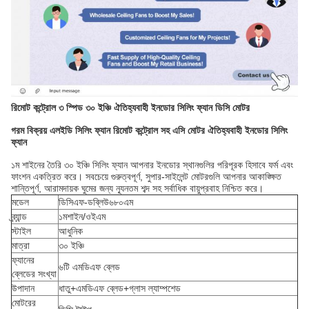
রিমোট কন্ট্রোল ৩ স্পিড ৩০ ইঞ্চি ঐতিহ্যবাহী ইনডোর সিলিং ফ্যান ডিসি মোটর
গরম বিক্রয় এলইডি সিলিং ফ্যান রিমোট কন্ট্রোল সহ এসি মোটর ঐতিহ্যবাহী ইনডোর সিলিং
ফ্যান
১ম শাইনের তৈরি ৩০ ইঞ্চি সিলিং ফ্যান আপনার ইনডোর স্থানগুলির পরিপূরক হিসাবে ফর্ম এবং
ফাংশন একত্রিত করে। সবচেয়ে গুরুত্বপূর্ণ, সুপার-সাইলেন্ট মোটরগুলি আপনার আকাঙ্ক্ষিত
শান্তিপূর্ণ, আরামদায়ক ঘুমের জন্য ন্যূনতম শব্দ সহ সর্বাধিক বায়ুপ্রবাহ নিশ্চিত করে।
মডেল
ডিসিএফ-ডব্লিউ৬৮০এম
ব্র্যান্ড
১মশাইন/ওইএম
স্টাইল
আধুনিক
মাত্রা
৩০ ইঞ্চি
ফ্যানের
৬টি এমডিএফ ব্লেড
ব্লেডের সংখ্যা
উপাদান
ধাতু+এমডিএফ ব্লেড+গ্লাস ল্যাম্পশেড
মোটরের