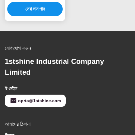
LED সিলিং ফ্যান
সেরা দাম পান
যোগাযোগ করুন
1stshine Industrial Company
Limited
ই-মেইল
oprta@1stshine.com
আমাদের ঠিকানা