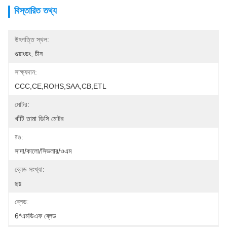
বিস্তারিত তথ্য
উৎপত্তি স্থল:
গুয়াংডং, চীন
সাক্ষ্যদান:
CCC,CE,ROHS,SAA,CB,ETL
মোটর:
খাঁটি তামা ডিসি মোটর
রঙ:
সাদা/কালো/সিভলার/ওএম
ব্লেড সংখ্যা:
ছয়
ব্লেড:
6*এমডিএফ ব্লেড