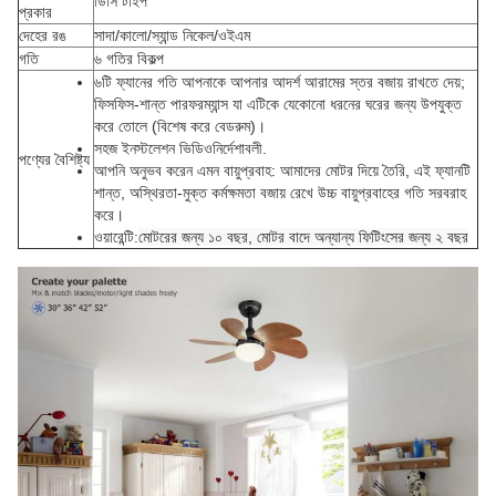
ডিসি টাইপ
প্রকার
দেহের রঙ
সাদা/কালো/স্যান্ড নিকেল/ওইএম
গতি
৬ গতির বিকল্প
৬টি ফ্যানের গতি আপনাকে আপনার আদর্শ আরামের স্তর বজায় রাখতে দেয়;
ফিসফিস-শান্ত পারফরম্যান্স যা এটিকে যেকোনো ধরনের ঘরের জন্য উপযুক্ত
করে তোলে (বিশেষ করে বেডরুম)।
সহজ ইনস্টলেশন
ভিডিও
নির্দেশাবলী
.
পণ্যের বৈশিষ্ট্য
আপনি অনুভব করেন এমন বায়ুপ্রবাহ: আমাদের মোটর দিয়ে তৈরি, এই ফ্যানটি
শান্ত, অস্থিরতা-মুক্ত কর্মক্ষমতা বজায় রেখে উচ্চ বায়ুপ্রবাহের গতি সরবরাহ
করে।
ওয়ারেন্টি:
মোটরের জন্য ১০ বছর, মোটর বাদে অন্যান্য ফিটিংসের জন্য ২ বছর