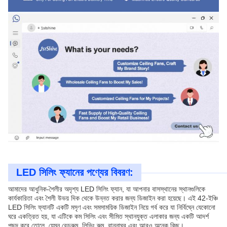
LED সিলিং ফ্যানের পণ্যের বিবরণ:
আমাদের আধুনিক-শৈলীর অদৃশ্য LED সিলিং ফ্যান, যা আপনার বাসস্থানের স্থানগুলিকে
কার্যকারিতা এবং শৈলী উভয় দিক থেকে উন্নত করার জন্য ডিজাইন করা হয়েছে। এই 42-ইঞ্চি
LED সিলিং ফ্যানটি একটি মসৃণ এবং সমসাময়িক ডিজাইন নিয়ে গর্ব করে যা নির্বিঘ্নে যেকোনো
ঘরে একত্রিত হয়, যা এটিকে কম সিলিং এবং সীমিত স্থানযুক্ত এলাকার জন্য একটি আদর্শ
পছন্দ করে তোলে, যেমন বেডরুম, লিভিং রুম, রান্নাঘর এবং আরও অনেক কিছু।