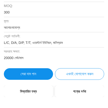
MOQ:
300
মূল্য:
আলোচনাযোগ্য
পেমেন্ট শর্তাবলী:
L/C, D/A, D/P, T/T, ওয়েস্টার্ন ইউনিয়ন, মানিগ্রাম
সরবরাহ ক্ষমতা:
20000 সেট/মাস
সেরা দাম পান
এখনই যোগাযোগ করুন
বিস্তারিত তথ্য
পণ্যের বর্ণনা