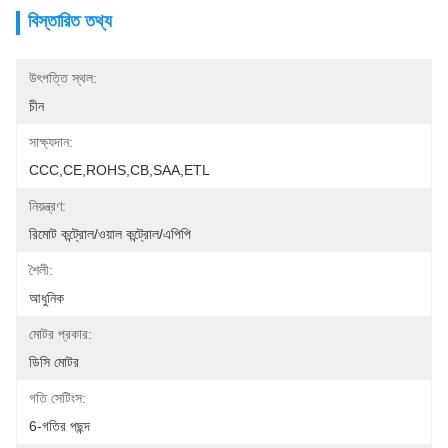
বিস্তারিত তথ্য
উৎপত্তি স্থল:
চীন
সাক্ষ্যদান:
CCC,CE,ROHS,CB,SAA,ETL
নিয়ন্ত্রণ:
রিমোট কন্ট্রোল/ওয়াল কন্ট্রোল/এপিপি
শৈলী:
আধুনিক
মোটর প্রকার:
ডিসি মোটর
গতি সেটিংস:
6-গতির পছন্দ