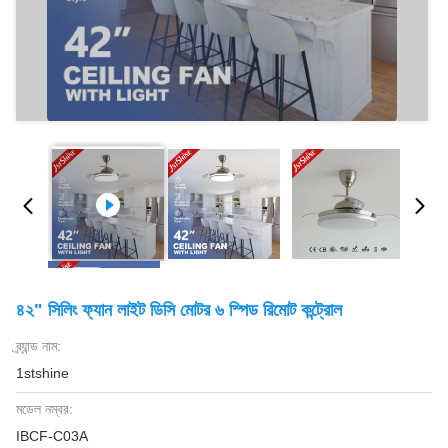
৪২" সিলিং ফ্যান লাইট ডিসি মোটর ৬ স্পিড রিমোট কন্ট্রোল
ব্র্যান্ড নাম:
1stshine
মডেল নম্বর:
IBCF-C03A