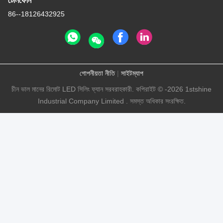
টেলিফোন
86--18126432925
গোপনীয়তা নীতি
|
সাইটম্যাপ
চীন ভাল মানের রিমোট LED সিলিং ফ্যান সরবরাহকারী. কপিরাইট © -2026 1stshine
Industrial Company Limited . সমস্ত অধিকার সংরক্ষিত.