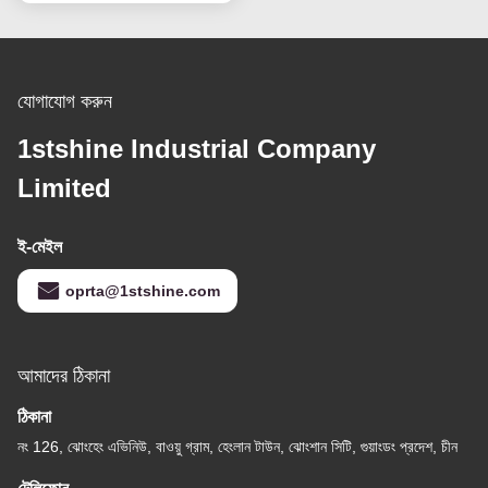
যোগাযোগ করুন
1stshine Industrial Company
Limited
ই-মেইল
oprta@1stshine.com
আমাদের ঠিকানা
ঠিকানা
নং 126, ঝোংহেং এভিনিউ, বাওয়ু গ্রাম, হেংলান টাউন, ঝোংশান সিটি, গুয়াংডং প্রদেশ, চীন