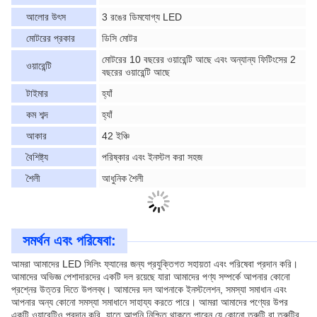
আলোর উৎস
3 রঙের ডিমযোগ্য LED
মোটরের প্রকার
ডিসি মোটর
মোটরের 10 বছরের ওয়ারেন্টি আছে এবং অন্যান্য ফিটিংসের 2
ওয়ারেন্টি
বছরের ওয়ারেন্টি আছে
টাইমার
হ্যাঁ
কম শব্দ
হ্যাঁ
আকার
42 ইঞ্চি
বৈশিষ্ট্য
পরিষ্কার এবং ইনস্টল করা সহজ
শৈলী
আধুনিক শৈলী
সমর্থন এবং পরিষেবা:
আমরা আমাদের LED সিলিং ফ্যানের জন্য প্রযুক্তিগত সহায়তা এবং পরিষেবা প্রদান করি।
আমাদের অভিজ্ঞ পেশাদারদের একটি দল রয়েছে যারা আমাদের পণ্য সম্পর্কে আপনার কোনো
প্রশ্নের উত্তর দিতে উপলব্ধ। আমাদের দল আপনাকে ইনস্টলেশন, সমস্যা সমাধান এবং
আপনার অন্য কোনো সমস্যা সমাধানে সাহায্য করতে পারে। আমরা আমাদের পণ্যের উপর
একটি ওয়ারেন্টিও প্রদান করি, যাতে আপনি নিশ্চিত থাকতে পারেন যে কোনো ত্রুটি বা ত্রুটির