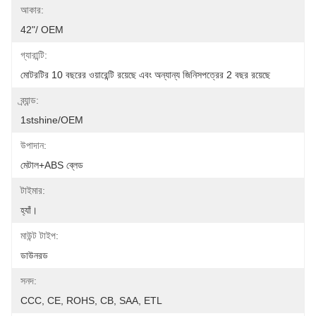
আকার:
42"/ OEM
গ্যারান্টি:
মোটরটির 10 বছরের ওয়ারেন্টি রয়েছে এবং অন্যান্য জিনিসপত্রের 2 বছর রয়েছে
ব্র্যান্ড:
1stshine/OEM
উপাদান:
মেটাল+ABS ব্লেড
টাইমার:
হ্যাঁ।
মাউন্ট টাইপ:
ডাউনরড
সনদ:
CCC, CE, ROHS, CB, SAA, ETL