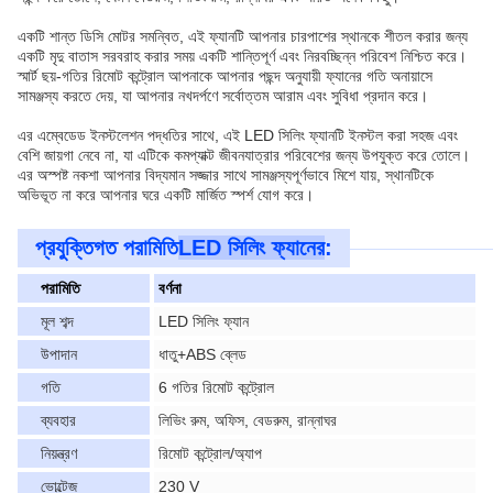
একটি শান্ত ডিসি মোটর সমন্বিত, এই ফ্যানটি আপনার চারপাশের স্থানকে শীতল করার জন্য
একটি মৃদু বাতাস সরবরাহ করার সময় একটি শান্তিপূর্ণ এবং নিরবচ্ছিন্ন পরিবেশ নিশ্চিত করে।
স্মার্ট ছয়-গতির রিমোট কন্ট্রোল আপনাকে আপনার পছন্দ অনুযায়ী ফ্যানের গতি অনায়াসে
সামঞ্জস্য করতে দেয়, যা আপনার নখদর্পণে সর্বোত্তম আরাম এবং সুবিধা প্রদান করে।
এর এম্বেডেড ইনস্টলেশন পদ্ধতির সাথে, এই LED সিলিং ফ্যানটি ইনস্টল করা সহজ এবং
বেশি জায়গা নেবে না, যা এটিকে কমপ্যাক্ট জীবনযাত্রার পরিবেশের জন্য উপযুক্ত করে তোলে।
এর অস্পষ্ট নকশা আপনার বিদ্যমান সজ্জার সাথে সামঞ্জস্যপূর্ণভাবে মিশে যায়, স্থানটিকে
অভিভূত না করে আপনার ঘরে একটি মার্জিত স্পর্শ যোগ করে।
প্রযুক্তিগত পরামিতি
LED সিলিং ফ্যানের
:
পরামিতি
বর্ণনা
মূল শব্দ
LED সিলিং ফ্যান
উপাদান
ধাতু+ABS ব্লেড
গতি
6 গতির রিমোট কন্ট্রোল
ব্যবহার
লিভিং রুম, অফিস, বেডরুম, রান্নাঘর
নিয়ন্ত্রণ
রিমোট কন্ট্রোল/অ্যাপ
ভোল্টেজ
230 V