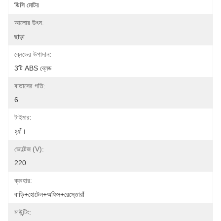
ডিসি মোটর
আলোর উৎস:
ছাড়া
ব্লেডের উপাদান:
3টি ABS ব্লেড
বাতাসের গতি:
6
টাইমার:
হ্যাঁ।
ভোল্টেজ (V):
220
ব্যবহার:
বাড়ি+হোটেল+অফিস+রেস্তোরাঁ
মাউন্টিং: