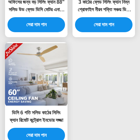
অফিসের জন্য বড় সিলিং ফ্যান 88"
3 কাঠের ব্লেড সিলিং ফ্যান নিম্ন
সলিড উড ব্লেড ডিসি মোটর এনার্জি
প্রোফাইল নীরব শক্তি সঞ্চয় ডিসি
সেভিং ফ্যান
মোটর ফ্লাশ মাউন্ট 52 ইঞ্চি
সেরা দাম পান
সেরা দাম পান
ডিসি 6 গতি সলিড কাঠের সিলিং
ফ্যান রিমোট কন্ট্রোল ইনডোর সজ্জা
সেরা দাম পান