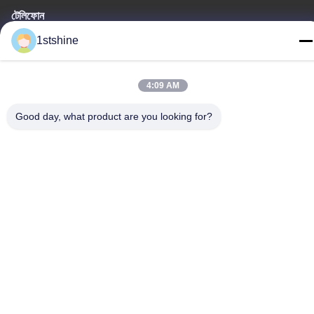
টেলিফোন
86--18126432925
1stshine
4:09 AM
Good day, what product are you looking for?
গোপনীয়তা নীতি
|
সাইটম্যাপ
চীন ভাল মানের রিমোট LED সিলিং ফ্যান সরবরাহকারী. কপিরাইট © -2026 1stshine
Industrial Company Limited . সমস্ত অধিকার সংরক্ষিত.