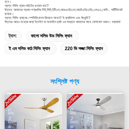
হবে।
প্রশ্ন: সিলিং ফ্যান লাইটের গুণমান কত?
উত্তর: আমাদের প্রধান পণ্যগুলির সিই,সিবি,ইটিএল,আরওএইচএস,আরইএইচএইচ,এসএএ,কেসি... সার্টিফিকেট
রয়েছে।
প্রশ্ন: সিলিং ফ্যানের স্পেসিফিকেশন কিভাবে পাবেন? ই-ক্যাটালগ এবং উদ্ধৃতি?
উত্তরঃ আরও তথ্যের জন্য ইমেইল বা অনলাইন চ্যাট এর মাধ্যমে আমাদের সাথে যোগাযোগ করুন। ধন্যবাদ!
ট্যাগ:
কালো সলিড উড সিলিং ফ্যান
ই এম সলিড কাঠ সিলিং ফ্যান
220 ভি সজ্জা সিলিং ফ্যান
সংশ্লিষ্ট পণ্য