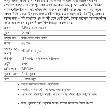
অন্তর্নির্মিত নিঃশব্দ ডিসি মোটর রয়েছে, যা আপনাকে তাজা এবং শীতল বাতাসের
উপভোগ করতে দেয় এবং শব্দ সহ্য করার প্রয়োজন নেই। উচ্চ-কার্যকারিতা বিপরীত
ফাংশন,শীতকালে আপনার বাড়ির উষ্ণ বাতাস উপভোগ করতে দেয়. এই অভ্যন্তরীণ
কালো সিলিং ফ্যান নট ব্লেড সঙ্গে একটি পরিষ্কার এবং সহজ লাইন বৈশিষ্ট্য, আপনার
বাড়ির জন্য একটি আধুনিক এবং স্থায়ী হোম শৈলী তৈরি. রিমোট কন্ট্রোল আপনার জীবন
সহজ করে তোলে,বায়ুর গতি এবং দিক নিয়ন্ত্রণ করতে দেয়.
মডেল
ডিসিএফ-এফএস৩৪০৪
ব্র্যান্ড
১ম শাইন
পণ্যের নাম
ডিসি মোটর সিলিং ফ্যান
মাত্রা
৫২ ইঞ্চি
ফ্যান ব্লেডের
৩টি এবিএস ব্লেড
সংখ্যা
উপাদান
খাঁটি তামার মোটর+
শক্ত কাঠ
ব্লেড
মাউন্ট
ফ্লাশ
মোটর প্রকার
ডিসি টাইপ
কন্ট্রোল মোড
রিমোট কন্ট্রোল
গতি
6 গতির পছন্দ
সহজে ইনস্টলেশন
ভিডিও
নির্দেশাবলী
.
শুধুমাত্র অভ্যন্তরীণ ব্যবহারের জন্য নির্ধারিত।
গ্রীষ্ম এবং শীতকালে চলমান, বায়ু ঘূর্ণন এবং শক্তি খরচ কমানোর জন্য।
নীরব
: ন্যূনতম শব্দ. শুধুমাত্র বিশুদ্ধ বাতাস আপনাকে শীতল রাখতে