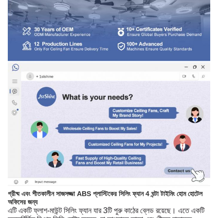
গ্রীষ্ম এবং শীতকালীন সাজসজ্জা ABS প্লাস্টিকের সিলিং ফ্যান 4 ঘন্টা টাইমিং হোম হোটেল
অফিসের জন্য
এটি একটি ফ্লাশ-মাউন্ট সিলিং ফ্যান যার 3টি পুরু কাঠের ব্লেড রয়েছে। এতে একটি