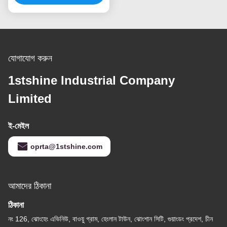
যোগাযোগ করুন
1stshine Industrial Company
Limited
ই-মেইল
oprta@1stshine.com
আমাদের ঠিকানা
ঠিকানা
নং 126, ঝোংহেং এভিনিউ, বাওয়ু গ্রাম, হেংলান টাউন, ঝোংশান সিটি, গুয়াংডং প্রদেশ, চীন