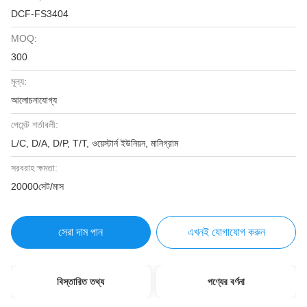
DCF-FS3404
MOQ:
300
মূল্য:
আলোচনাযোগ্য
পেমেন্ট শর্তাবলী:
L/C, D/A, D/P, T/T, ওয়েস্টার্ন ইউনিয়ন, মানিগ্রাম
সরবরাহ ক্ষমতা:
20000সেট/মাস
সেরা দাম পান
এখনই যোগাযোগ করুন
বিস্তারিত তথ্য
পণ্যের বর্ণনা