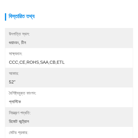
বিস্তারিত তথ্য
উৎপত্তি স্থল:
গুয়াংডং, চীন
সাক্ষ্যদান:
CCC,CE,ROHS,SAA,CB,ETL
আকার:
52"
বৈশিষ্ট্যযুক্ত ফাংশন:
প্লাস্টিক
নিয়ন্ত্রণ পদ্ধতি:
রিমোট কন্ট্রোল
মোটর প্রকার: