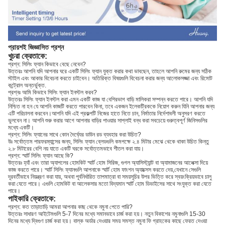
প্রায়শই জিজ্ঞাসিত প্রশ্ন
খুচরা ক্রেতাকে:
প্রশ্ন: সিলিং ফ্যান কিভাবে বেছে নেবেন?
উত্তরঃ আপনি যদি আপনার ঘরে একটি সিলিং ফ্যান যুক্ত করার কথা ভাবছেন, তাহলে আপনি রুমের জন্য সঠিক
স্টাইল এবং আকার বিবেচনা করতে চাইবেন। অতিরিক্ত বিষয়গুলি বিবেচনা করার জন্য আলোকসজ্জা এবং রিমোট
কন্ট্রোল অন্তর্ভুক্ত.
প্রশ্নঃ আমি কিভাবে সিলিং ফ্যান ইনস্টল করব?
উত্তরঃ সিলিং ফ্যান ইনস্টল করা এমন একটি কাজ যা বেশিরভাগ বাড়ি মালিকরা সম্পন্ন করতে পারে। আপনি যদি
নিশ্চিত না হন যে আপনি কাজটি করতে পারবেন কিনা, তবে একজন ইলেকট্রিককে নিয়োগ করুন যিনি আপনার জন্য
এটি পরিচালনা করবেন।আপনি যদি এই প্রকল্পটি নিজের হাতে নিতে চান, নির্মাতার নির্দেশাবলী অনুসরণ করতে
ভুলবেন না। আপনি শুরু করার আগে আপনার বাড়ির পাওয়ার সাপ্লাই বন্ধ করা সবচেয়ে গুরুত্বপূর্ণ জিনিসগুলির
মধ্যে একটি।
প্রশ্ন: সিলিং ফ্যানের সাথে কোন দৈর্ঘ্যের ডাউন রড ব্যবহার করা উচিত?
উঃ সর্বোত্তম পারফরম্যান্সের জন্য, সিলিং ফ্যান ব্লেডগুলি কমপক্ষে ২.৪ মিটার মেঝে থেকে থাকা উচিত কিন্তু
২.৮ মিটারের বেশি নয় যাতে একটি ঘরকে সর্বোত্তমভাবে শীতল করা যায়।
প্রশ্ন: স্মার্ট সিলিং ফ্যান আছে কি?
উত্তরঃ হ্যাঁ এবং তারা অ্যাপলের হোমকিট স্মার্ট হোম সিরিজ, গুগল অ্যাসিস্ট্যান্ট বা অ্যামাজনের আলেক্সা দিয়ে
কাজ করতে পারে। স্মার্ট সিলিং ফ্যানগুলি আপনাকে স্মার্ট হোম ফাংশন অ্যাক্সেস করতে দেয়,যেখানে সেগুলি
দূরবর্তীভাবে নিয়ন্ত্রণ করা যায়, অথবা পূর্বনির্ধারিত তাপমাত্রা বা সময়সূচির উপর ভিত্তি করে স্বয়ংক্রিয়ভাবে চালু
করা যেতে পারে। এগুলি হোমকিট বা আলেকসার মতো বিদ্যমান স্মার্ট হোম ডিভাইসের সাথে সংযুক্ত করা যেতে
পারে।
পাইকারি ক্রেতাকে:
প্রশ্ন: কত তাড়াতাড়ি আমরা আপনার কাছ থেকে নমুনা পেতে পারি?
উত্তরঃ সাধারণ আইটেমগুলি 5-7 দিনের মধ্যে সমানভাবে চার্জ করা হয়। নতুন বিকাশের নমুনাগুলি 15-30
দিনের মধ্যে দ্বিগুণ চার্জ করা হয়। বাল্ক অর্ডার দেওয়ার সময় সমস্ত নমুনা ফি গ্রাহকের কাছে ফেরত দেওয়া