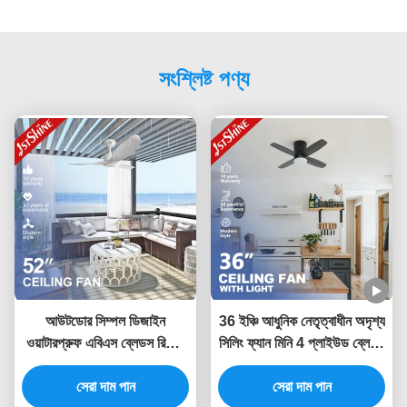
সংশ্লিষ্ট পণ্য
আউটডোর সিম্পল ডিজাইন
36 ইঞ্চি আধুনিক নেতৃত্বাধীন অদৃশ্য
ওয়াটারপ্রুফ এবিএস ব্লেডস রিমোট
সিলিং ফ্যান মিনি 4 প্লাইউড ব্লেডস
কন্ট্রোল সহ সিলিং ফ্যান
নিম্ন প্রোফাইল ডিমিং লাইট
সেরা দাম পান
সেরা দাম পান