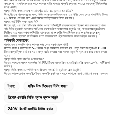
এটি পরিচালনা করবেন।আপনি যদি এই প্রকল্পটি নিজের হাতে নিতে চান, নির্মাতার নির্দেশাবলী অনুসরণ করতে
ভুলবেন না। আপনি শুরু করার আগে আপনার বাড়ির পাওয়ার সাপ্লাই বন্ধ করা সবচেয়ে গুরুত্বপূর্ণ জিনিসগুলির
মধ্যে একটি।
প্রশ্ন: সিলিং ফ্যানের সাথে কোন দৈর্ঘ্যের ডাউন রড ব্যবহার করা উচিত?
উঃ সর্বোত্তম পারফরম্যান্সের জন্য, সিলিং ফ্যান ব্লেডগুলি কমপক্ষে ২.৪ মিটার মেঝে থেকে থাকা উচিত কিন্তু
২.৮ মিটারের বেশি নয় যাতে একটি ঘরকে সর্বোত্তমভাবে শীতল করা যায়।
প্রশ্ন: স্মার্ট সিলিং ফ্যান আছে কি?
উত্তরঃ হ্যাঁ, এবং তারা স্মার্ট হোম সিরিজ, গুগল অ্যাসিস্ট্যান্ট বা অ্যামাজনের আলেক্সা দিয়ে কাজ করতে পারে।
স্মার্ট সিলিং ফ্যানগুলি আপনাকে স্মার্ট হোম ফাংশনগুলিতে অ্যাক্সেসের অনুমতি দেয়, যেখানে তারা দূরবর্তীভাবে
নিয়ন্ত্রিত হতে পারে,অথবা পূর্বনির্ধারিত তাপমাত্রা বা সময়সূচির উপর ভিত্তি করে স্বয়ংক্রিয়ভাবে চালু
করাএগুলোকে হোমকিট বা আলেক্সার মতো বিদ্যমান স্মার্ট হোম ডিভাইসের সাথে সংযুক্ত করা যায়।
পাইকারি ক্রেতাকে:
প্রশ্ন: কত তাড়াতাড়ি আমরা আপনার কাছ থেকে নমুনা পেতে পারি?
উত্তরঃ সাধারণ আইটেমগুলি 5-7 দিনের মধ্যে সমানভাবে চার্জ করা হয়। নতুন বিকাশের নমুনাগুলি 15-30
দিনের মধ্যে দ্বিগুণ চার্জ করা হয়। বাল্ক অর্ডার দেওয়ার সময় সমস্ত নমুনা ফি গ্রাহকের কাছে ফেরত দেওয়া
হবে।
প্রশ্ন: সিলিং ফ্যান লাইটের গুণমান কত?
উত্তর: আমাদের প্রধান পণ্যগুলির সিই,সিবি,ইটিএল,আরওএইচএস,আরইএইচএইচ,এসএএ,কেসি... সার্টিফিকেট
রয়েছে।
প্রশ্ন: সিলিং ফ্যানের স্পেসিফিকেশন কিভাবে পাবেন? ই-ক্যাটালগ এবং উদ্ধৃতি?
উত্তরঃ আরও তথ্যের জন্য ইমেইল বা অনলাইন চ্যাট এর মাধ্যমে আমাদের সাথে যোগাযোগ করুন। ধন্যবাদ!
ট্যাগ:
সলিড উড ডিমেবল সিলিং ফ্যান
রিমোট এলইডি সিলিং ফ্যান ফ্লাশ মাউন্ট
240V রিমোট এলইডি সিলিং ফ্যান