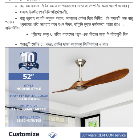
বড় রুম ফ্যানঃ লিভিং রুম এবং শয়নকক্ষের মতো জায়গাগুলির জন্য আদর্শ আকার।
সহজে ইনস্টলেশন
ভিডিও
নির্দেশাবলী
.
বায়ু প্রবাহ আপনি অনুভব করেন: আমাদের মোটর দিয়ে নির্মিত, এই ফ্যানটি উচ্চ বায়ু
পণ্যের
প্রবাহের গতি সরবরাহ করে যখন নীরব, ঝাঁকুনি মুক্ত কর্মক্ষমতা বজায় রাখে।
.
হাইলাইটস
গ্রীষ্মের জন্য 6 গতির বাতাসের পছন্দ এবং শীতের জন্য বিপরীতমুখী দিক।
গ্যারান্টিঃ
মোটর ১০ বছর, মোটর ছাড়া অন্যান্য জিনিসপত্র ২ বছর