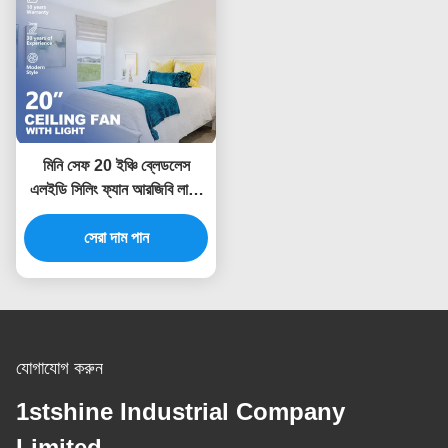
মিনি সেফ 20 ইঞ্চি ব্লেডলেস
এলইডি সিলিং ফ্যান আরজিবি লাইট
ডিসি মোটর সহ ফ্লাশ মাউন্ট
সেরা দাম পান
যোগাযোগ করুন
1stshine Industrial Company
Limited