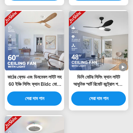
কাঠের ব্লেড এবং ডিমমেবল লাইট সহ
ডিসি মোটর সিলিং ফ্যান লাইট
60 ইঞ্চি সিলিং ফ্যান Bldc মোটর
আধুনিক স্মার্ট রিমোট কন্ট্রোল শক্তি
শক্তি সঞ্চয়
সঞ্চয়
সেরা দাম পান
সেরা দাম পান