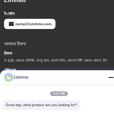
ই-মেইল
oprta@1stshine.com
আমাদের ঠিকানা
ঠিকানা
নং 126, ঝোংহেং এভিনিউ, বাওয়ু গ্রাম, হেংলান টাউন, ঝোংশান সিটি, গুয়াংডং প্রদেশ, চীন
টেলিফোন
86--18126432925
1stshine
4:21 PM
Good day, what product are you looking for?
গোপনীয়তা নীতি
|
সাইটম্যাপ