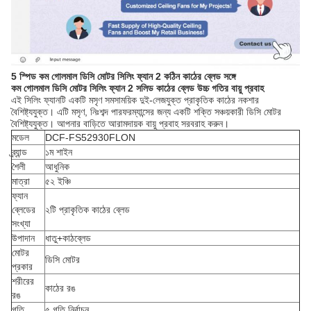
5 স্পিড কম গোলমাল ডিসি মোটর সিলিং ফ্যান 2 কঠিন কাঠের ব্লেড সঙ্গে
কম গোলমাল ডিসি মোটর সিলিং ফ্যান 2 সলিড কাঠের ব্লেড উচ্চ গতির বায়ু প্রবাহ
এই সিলিং ফ্যানটি একটি মসৃণ সমসাময়িক দুই-লেজযুক্ত প্রাকৃতিক কাঠের নকশার
বৈশিষ্ট্যযুক্ত। এটি মসৃণ, নিঃশব্দ পারফরম্যান্সের জন্য একটি শক্তি সঞ্চয়কারী ডিসি মোটর
বৈশিষ্ট্যযুক্ত। আপনার বাড়িতে আরামদায়ক বায়ু প্রবাহ সরবরাহ করুন।
মডেল
DCF-FS52930FLON
ব্র্যান্ড
১ম শাইন
শৈলী
আধুনিক
মাত্রা
৫২ ইঞ্চি
ফ্যান
ব্লেডের
২টি প্রাকৃতিক কাঠের ব্লেড
সংখ্যা
উপাদান
ধাতু+
কাঠ
ব্লেড
মোটর
ডিসি মোটর
প্রকার
শরীরের
কাঠের রঙ
রঙ
গতি
৫ গতি নির্বাচন