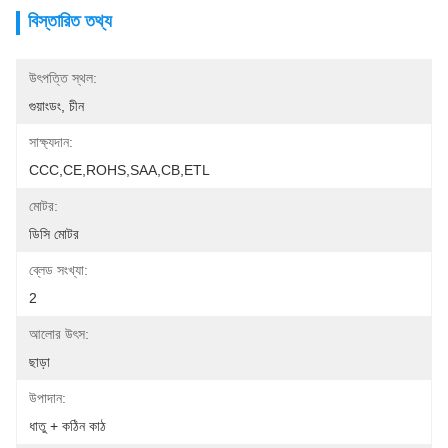
বিস্তারিত তথ্য
উৎপত্তি স্থল:
গুয়াংডং, চীন
সাক্ষ্যদান:
CCC,CE,ROHS,SAA,CB,ETL
মোটর:
ডিসি মোটর
ব্লেড সংখ্যা:
2
আলোর উৎস:
ছাড়া
উপাদান:
ধাতু + কঠিন কাঠ