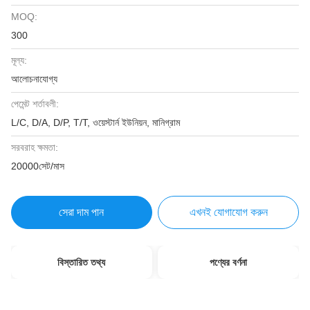
MOQ:
300
মূল্য:
আলোচনাযোগ্য
পেমেন্ট শর্তাবলী:
L/C, D/A, D/P, T/T, ওয়েস্টার্ন ইউনিয়ন, মানিগ্রাম
সরবরাহ ক্ষমতা:
20000সেট/মাস
সেরা দাম পান
এখনই যোগাযোগ করুন
বিস্তারিত তথ্য
পণ্যের বর্ণনা