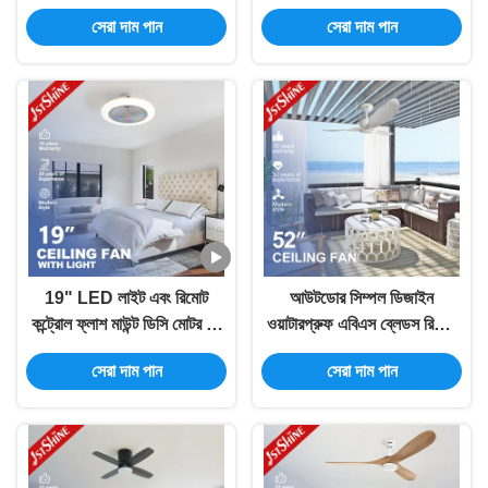
aBS ব্লেড
এমডিএফ ব্লেড
সেরা দাম পান
সেরা দাম পান
19" LED লাইট এবং রিমোট
আউটডোর সিম্পল ডিজাইন
কন্ট্রোল ফ্লাশ মাউন্ট ডিসি মোটর সহ
ওয়াটারপ্রুফ এবিএস ব্লেডস রিমোট
বন্ধ সিলিং ফ্যান
কন্ট্রোল সহ সিলিং ফ্যান
সেরা দাম পান
সেরা দাম পান