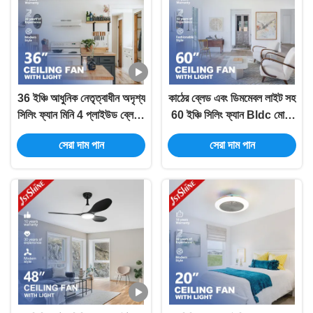
36 ইঞ্চি আধুনিক নেতৃত্বাধীন অদৃশ্য
কাঠের ব্লেড এবং ডিমমেবল লাইট সহ
সিলিং ফ্যান মিনি 4 প্লাইউড ব্লেডস
60 ইঞ্চি সিলিং ফ্যান Bldc মোটর
নিম্ন প্রোফাইল ডিমিং লাইট
শক্তি সঞ্চয়
সেরা দাম পান
সেরা দাম পান