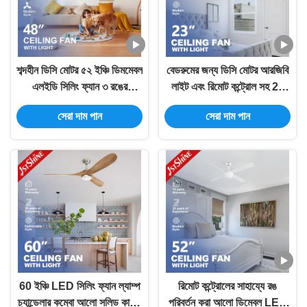
শব্দহীন ডিসি মোটর ৫২ ইঞ্চি ডিমমেবল
বেডরুমের জন্য ডিসি মোটর আরজিবি
এলইডি সিলিং ফ্যান ৩ রঙের
লাইট এবং রিমোট কন্ট্রোল সহ 23
পরিবর্তনযোগ্য আলো সহ
ইঞ্চি ব্লেডলেস সিলিং ফ্যান
সেরা দাম পান
সেরা দাম পান
60 ইঞ্চি LED সিলিং ফ্যান ল্যাম্প
রিমোট কন্ট্রোলের সাহায্যে রঙ
চ্যান্ডেলার কম্বো আলো সলিড কাঠের
পরিবর্তন করা আলো ডিমেবল LED