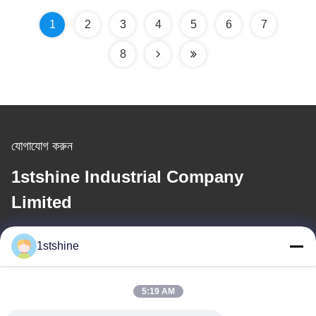
1
2
3
4
5
6
7
8
যোগাযোগ করুন
1stshine Industrial Company
Limited
ই-মেইল
1stshine
oprta@1stshine.com
5:19 AM