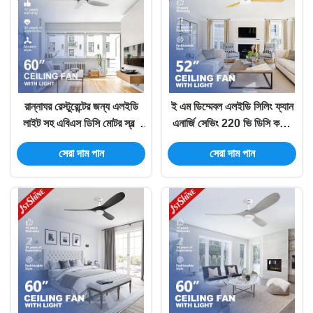
রান্নাঘর রেস্টুরেন্টের জন্য এলইডি
ই এম ডিম্মেবল এলইডি সিলিং ফ্যান
লাইট সহ এবিএস ডিসি মোটর স্বল্প
এনার্জি সেভিং 220 ভি ডিসি কপার
গোলমাল নীরব সিলিং ফ্যান
মোটর
সেরা দাম পান
সেরা দাম পান