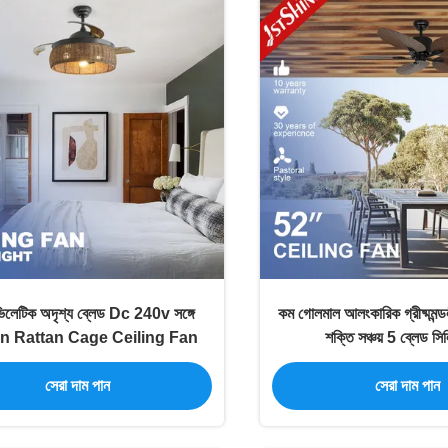
ভিলেটিক অদৃশ্য ব্লেড Dc 240v সঙ্গে
কম গোলমাল আলংকারিক গ্রীষ্মমন্ডলীয
 Rattan Cage Ceiling Fan
শক্তি সঞ্চয় 5 ব্লেড সিল
সেরা দাম পান
সেরা দাম পান