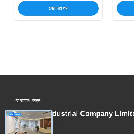
সেরা দাম পান
যোগাযোগ করুন
1stshine Industrial Company Limit
ই-মেইল