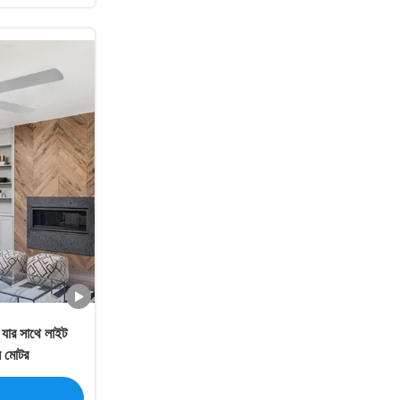
 যার সাথে লাইট
সি মোটর