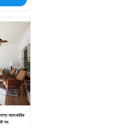
রযোগ্য আলংকারিক
কিট সহ