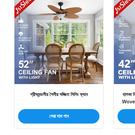
গ্রীষ্মমন্ডলীয় শৈলীর সজ্জিত সিলিং ফ্যান
হালকা 
Woven
সেরা দাম পান