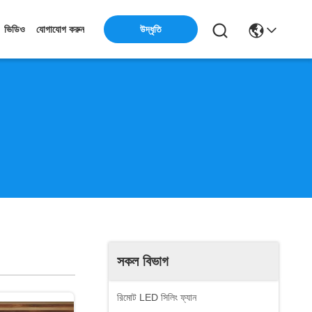
উদ্ধৃতি
ভিডিও
যোগাযোগ করুন
সকল বিভাগ
রিমোট LED সিলিং ফ্যান