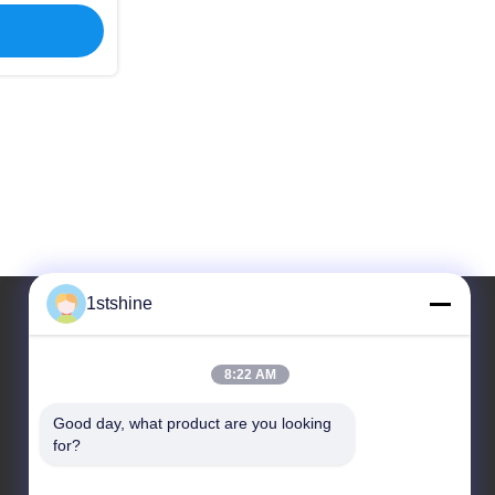
1stshine
আমাদের ঠিকানা
8:22 AM
ঠিকানা
Good day, what product are you looking 
নং 126, ঝোংহেং এভিনিউ, বাওয়ু গ্রাম, হেংলান টাউন, ঝোংশান সিটি,
for?
গুয়াংডং প্রদেশ, চীন