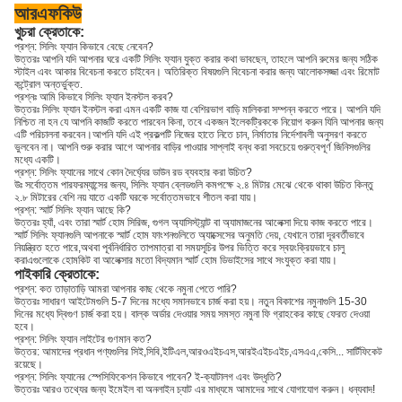
আরএফকিউ
খুচরা ক্রেতাকে:
প্রশ্ন: সিলিং ফ্যান কিভাবে বেছে নেবেন?
উত্তরঃ আপনি যদি আপনার ঘরে একটি সিলিং ফ্যান যুক্ত করার কথা ভাবছেন, তাহলে আপনি রুমের জন্য সঠিক
স্টাইল এবং আকার বিবেচনা করতে চাইবেন। অতিরিক্ত বিষয়গুলি বিবেচনা করার জন্য আলোকসজ্জা এবং রিমোট
কন্ট্রোল অন্তর্ভুক্ত.
প্রশ্নঃ আমি কিভাবে সিলিং ফ্যান ইনস্টল করব?
উত্তরঃ সিলিং ফ্যান ইনস্টল করা এমন একটি কাজ যা বেশিরভাগ বাড়ি মালিকরা সম্পন্ন করতে পারে। আপনি যদি
নিশ্চিত না হন যে আপনি কাজটি করতে পারবেন কিনা, তবে একজন ইলেকট্রিককে নিয়োগ করুন যিনি আপনার জন্য
এটি পরিচালনা করবেন।আপনি যদি এই প্রকল্পটি নিজের হাতে নিতে চান, নির্মাতার নির্দেশাবলী অনুসরণ করতে
ভুলবেন না। আপনি শুরু করার আগে আপনার বাড়ির পাওয়ার সাপ্লাই বন্ধ করা সবচেয়ে গুরুত্বপূর্ণ জিনিসগুলির
মধ্যে একটি।
প্রশ্ন: সিলিং ফ্যানের সাথে কোন দৈর্ঘ্যের ডাউন রড ব্যবহার করা উচিত?
উঃ সর্বোত্তম পারফরম্যান্সের জন্য, সিলিং ফ্যান ব্লেডগুলি কমপক্ষে ২.৪ মিটার মেঝে থেকে থাকা উচিত কিন্তু
২.৮ মিটারের বেশি নয় যাতে একটি ঘরকে সর্বোত্তমভাবে শীতল করা যায়।
প্রশ্ন: স্মার্ট সিলিং ফ্যান আছে কি?
উত্তরঃ হ্যাঁ, এবং তারা স্মার্ট হোম সিরিজ, গুগল অ্যাসিস্ট্যান্ট বা অ্যামাজনের আলেক্সা দিয়ে কাজ করতে পারে।
স্মার্ট সিলিং ফ্যানগুলি আপনাকে স্মার্ট হোম ফাংশনগুলিতে অ্যাক্সেসের অনুমতি দেয়, যেখানে তারা দূরবর্তীভাবে
নিয়ন্ত্রিত হতে পারে,অথবা পূর্বনির্ধারিত তাপমাত্রা বা সময়সূচির উপর ভিত্তি করে স্বয়ংক্রিয়ভাবে চালু
করাএগুলোকে হোমকিট বা আলেক্সার মতো বিদ্যমান স্মার্ট হোম ডিভাইসের সাথে সংযুক্ত করা যায়।
পাইকারি ক্রেতাকে:
প্রশ্ন: কত তাড়াতাড়ি আমরা আপনার কাছ থেকে নমুনা পেতে পারি?
উত্তরঃ সাধারণ আইটেমগুলি 5-7 দিনের মধ্যে সমানভাবে চার্জ করা হয়। নতুন বিকাশের নমুনাগুলি 15-30
দিনের মধ্যে দ্বিগুণ চার্জ করা হয়। বাল্ক অর্ডার দেওয়ার সময় সমস্ত নমুনা ফি গ্রাহকের কাছে ফেরত দেওয়া
হবে।
প্রশ্ন: সিলিং ফ্যান লাইটের গুণমান কত?
উত্তর: আমাদের প্রধান পণ্যগুলির সিই,সিবি,ইটিএল,আরওএইচএস,আরইএইচএইচ,এসএএ,কেসি... সার্টিফিকেট
রয়েছে।
প্রশ্ন: সিলিং ফ্যানের স্পেসিফিকেশন কিভাবে পাবেন? ই-ক্যাটালগ এবং উদ্ধৃতি?
উত্তরঃ আরও তথ্যের জন্য ইমেইল বা অনলাইন চ্যাট এর মাধ্যমে আমাদের সাথে যোগাযোগ করুন। ধন্যবাদ!