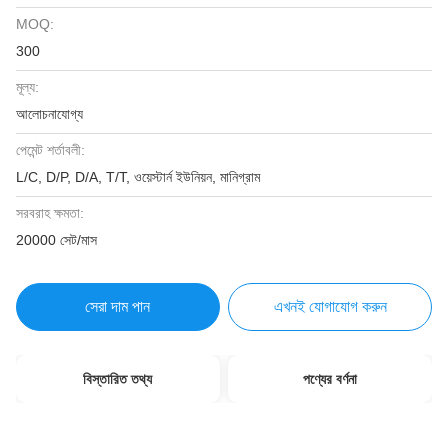
MOQ:
300
মূল্য:
আলোচনাযোগ্য
পেমেন্ট শর্তাবলী:
L/C, D/P, D/A, T/T, ওয়েস্টার্ন ইউনিয়ন, মানিগ্রাম
সরবরাহ ক্ষমতা:
20000 সেট/মাস
সেরা দাম পান
এখনই যোগাযোগ করুন
বিস্তারিত তথ্য
পণ্যের বর্ণনা