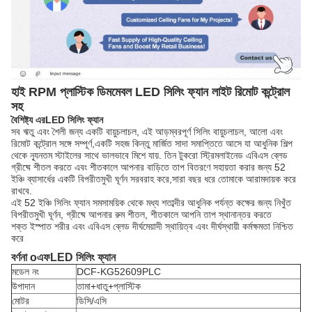
হাই RPM প্লাস্টিক ডিমমেবল LED সিলিং ফ্যান লাইট রিমোট কন্ট্রোল
সহ
বৈশিষ্ট্য
এর
LED সিলিং ফ্যান
সব ঋতু এবং শৈলী জন্য একটি বায়ুচলাচল, এই আড়ম্বরপূর্ণ সিলিং বায়ুচলাচল, আলো এবং
রিমোট কন্ট্রোল সঙ্গে সম্পূর্ণ,একটি সহজ কিন্তু মার্জিত সাদা সমাপ্তিতে আসে যা আধুনিক শিল্প
থেকে ন্যূনতম স্টাইলের সাথে ভালভাবে মিশে যায়. তিন টুকরো স্ট্রিমলাইনেড এবিএস ব্লেড
গ্রীষ্মে শীতল করতে এবং শীতকালে আপনার বাড়িতে তাপ বিতরণে সহায়তা করার জন্য 52
ইঞ্চি ব্যাসার্ধের একটি বিপরীতমুখী ঘূর্ণন সরবরাহ করে,সারা বছর ধরে তোমাকে আরামদায়ক করে
রাখবে.
এই 52 ইঞ্চি সিলিং ফ্যান সমসাময়িক থেকে মধ্য শতাব্দীর আধুনিক পর্যন্ত কক্ষের জন্য নিখুঁত
বিপরীতমুখী ঘূর্ণন, গ্রীষ্মে আপনার রুম শীতল, শীতকালে আপনি তাপ স্থানান্তর করতে
শক্ত ইস্পাত শরীর এবং এবিএস ব্লেড দীর্ঘমেয়াদী স্থায়িত্ব এবং দীর্ঘস্থায়ী কর্মক্ষমতা নিশ্চিত
করে
বর্ণনা
o
এফ
LED সিলিং ফ্যান
মডেল নং
DCF-KG52609PLC
উপাদান
তামা+ধাতু+প্লাস্টিক
মোটর
ডিসি/এসি