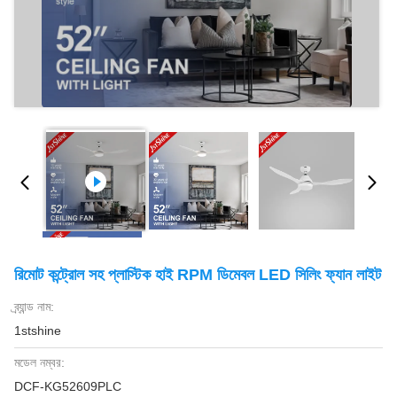
রিমোট কন্ট্রোল সহ প্লাস্টিক হাই RPM ডিমেবল LED সিলিং ফ্যান লাইট
ব্র্যান্ড নাম:
1stshine
মডেল নম্বর:
DCF-KG52609PLC