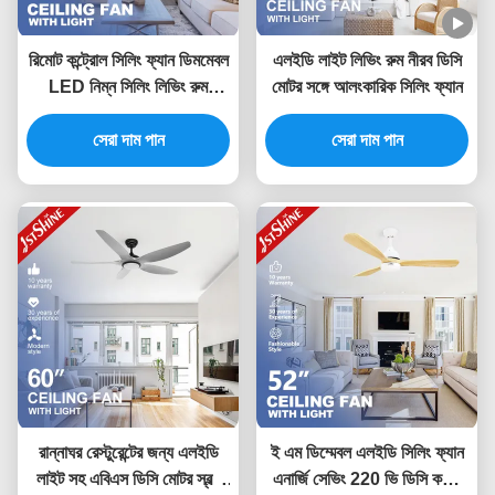
রিমোট কন্ট্রোল সিলিং ফ্যান ডিমমেবল
এলইডি লাইট লিভিং রুম নীরব ডিসি
LED নিম্ন সিলিং লিভিং রুম
মোটর সঙ্গে আলংকারিক সিলিং ফ্যান
আধুনিক
সেরা দাম পান
সেরা দাম পান
রান্নাঘর রেস্টুরেন্টের জন্য এলইডি
ই এম ডিম্মেবল এলইডি সিলিং ফ্যান
লাইট সহ এবিএস ডিসি মোটর স্বল্প
এনার্জি সেভিং 220 ভি ডিসি কপার