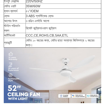
ইনপুট ভোল্টেজ
220V/50HZ
মোটর ওয়াট
35W/60W
ফ্যান ব্যাসার্ধ
৫২"/OEM
ব্লেড
3 ABS প্লাস্টিকের ব্লেড
আলোর উৎস
৩ রঙিন এলইডি আলো
স্টাইল পরিবর্তন
রিমোট কন্ট্রোল/ওয়াল কন্ট্রোল
করুন
সার্টিফিকেট
CCC,CE,ROHS,CB,SAA,ETL
মোটর ১০ বছরের জন্য, মোটর ছাড়া অন্যান্য জিনিসপত্র ২ বছরের
গ্যারান্টি
জন্য।