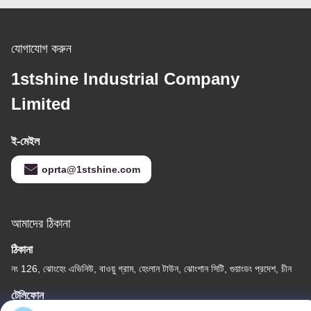
যোগাযোগ করুন
1stshine Industrial Company
Limited
ই-মেইল
oprta@1stshine.com
আমাদের ঠিকানা
ঠিকানা
নং 126, ঝোংহেং এভিনিউ, বাওয়ু গ্রাম, হেংলান টাউন, ঝোংশান সিটি, গুয়াংডং প্রদেশ, চীন
টেলিফোন