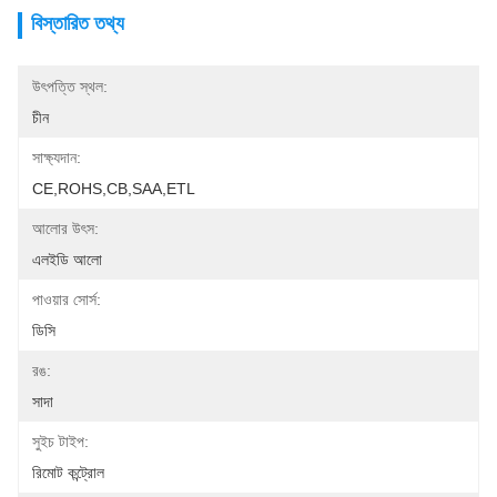
বিস্তারিত তথ্য
উৎপত্তি স্থল:
চীন
সাক্ষ্যদান:
CE,ROHS,CB,SAA,ETL
আলোর উৎস:
এলইডি আলো
পাওয়ার সোর্স:
ডিসি
রঙ:
সাদা
সুইচ টাইপ:
রিমোট কন্ট্রোল