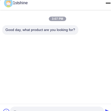
86--18126432925
1stshine
3:07 PM
Good day, what product are you looking for?
গোপনীয়তা নীতি
|
সাইটম্যাপ
চীন ভাল মানের রিমোট LED সিলিং ফ্যান সরবরাহকারী. কপিরাইট © -2026 1stshine
Industrial Company Limited . সমস্ত অধিকার সংরক্ষিত.