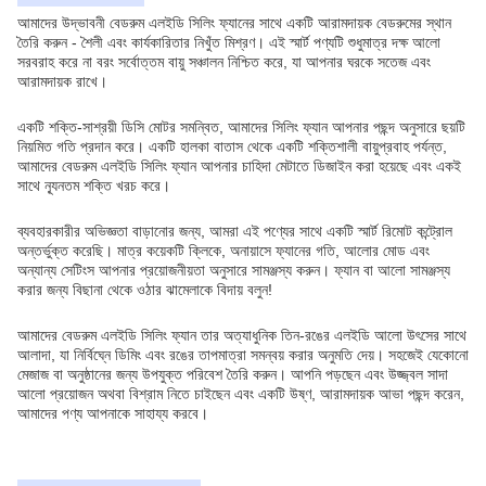
আমাদের উদ্ভাবনী বেডরুম এলইডি সিলিং ফ্যানের সাথে একটি আরামদায়ক বেডরুমের স্থান
তৈরি করুন - শৈলী এবং কার্যকারিতার নিখুঁত মিশ্রণ। এই স্মার্ট পণ্যটি শুধুমাত্র দক্ষ আলো
সরবরাহ করে না বরং সর্বোত্তম বায়ু সঞ্চালন নিশ্চিত করে, যা আপনার ঘরকে সতেজ এবং
আরামদায়ক রাখে।
একটি শক্তি-সাশ্রয়ী ডিসি মোটর সমন্বিত, আমাদের সিলিং ফ্যান আপনার পছন্দ অনুসারে ছয়টি
নিয়মিত গতি প্রদান করে। একটি হালকা বাতাস থেকে একটি শক্তিশালী বায়ুপ্রবাহ পর্যন্ত,
আমাদের বেডরুম এলইডি সিলিং ফ্যান আপনার চাহিদা মেটাতে ডিজাইন করা হয়েছে এবং একই
সাথে ন্যূনতম শক্তি খরচ করে।
ব্যবহারকারীর অভিজ্ঞতা বাড়ানোর জন্য, আমরা এই পণ্যের সাথে একটি স্মার্ট রিমোট কন্ট্রোল
অন্তর্ভুক্ত করেছি। মাত্র কয়েকটি ক্লিকে, অনায়াসে ফ্যানের গতি, আলোর মোড এবং
অন্যান্য সেটিংস আপনার প্রয়োজনীয়তা অনুসারে সামঞ্জস্য করুন। ফ্যান বা আলো সামঞ্জস্য
করার জন্য বিছানা থেকে ওঠার ঝামেলাকে বিদায় বলুন!
আমাদের বেডরুম এলইডি সিলিং ফ্যান তার অত্যাধুনিক তিন-রঙের এলইডি আলো উৎসের সাথে
আলাদা, যা নির্বিঘ্নে ডিমিং এবং রঙের তাপমাত্রা সমন্বয় করার অনুমতি দেয়। সহজেই যেকোনো
মেজাজ বা অনুষ্ঠানের জন্য উপযুক্ত পরিবেশ তৈরি করুন। আপনি পড়ছেন এবং উজ্জ্বল সাদা
আলো প্রয়োজন অথবা বিশ্রাম নিতে চাইছেন এবং একটি উষ্ণ, আরামদায়ক আভা পছন্দ করেন,
আমাদের পণ্য আপনাকে সাহায্য করবে।