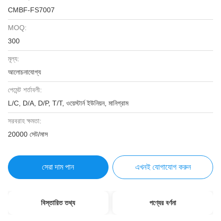
CMBF-FS7007
MOQ:
300
মূল্য:
আলোচনাযোগ্য
পেমেন্ট শর্তাবলী:
L/C, D/A, D/P, T/T, ওয়েস্টার্ন ইউনিয়ন, মানিগ্রাম
সরবরাহ ক্ষমতা:
20000 সেট/মাস
সেরা দাম পান
এখনই যোগাযোগ করুন
বিস্তারিত তথ্য
পণ্যের বর্ণনা