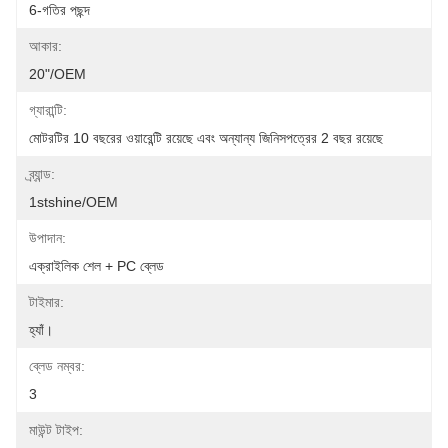
6-গতির পছন্দ
আকার:
20"/OEM
গ্যারান্টি:
মোটরটির 10 বছরের ওয়ারেন্টি রয়েছে এবং অন্যান্য জিনিসপত্রের 2 বছর রয়েছে
ব্র্যান্ড:
1stshine/OEM
উপাদান:
এক্রাইলিক শেল + PC ব্লেড
টাইমার:
হ্যাঁ।
ব্লেড নম্বর:
3
মাউন্ট টাইপ: