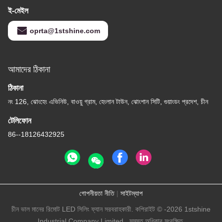
ই-মেইল
oprta@1stshine.com
আমাদের ঠিকানা
ঠিকানা
নং 126, ঝোংহেং এভিনিউ, বাওয়ু গ্রাম, হেংলান টাউন, ঝোংশান সিটি, গুয়াংডং প্রদেশ, চীন
টেলিফোন
86--18126432925
গোপনীয়তা নীতি
|
সাইটম্যাপ
চীন ভাল মানের রিমোট LED সিলিং ফ্যান সরবরাহকারী. কপিরাইট © -2026 1stshine
Industrial Company Limited . সমস্ত অধিকার সংরক্ষিত.