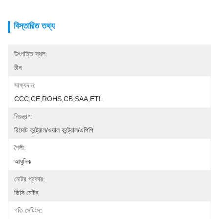
বিস্তারিত তথ্য
উৎপত্তি স্থল:
চীন
সাক্ষ্যদান:
CCC,CE,ROHS,CB,SAA,ETL
নিয়ন্ত্রণ:
রিমোট কন্ট্রোল/ওয়াল কন্ট্রোল/এপিপি
শৈলী:
আধুনিক
মোটর প্রকার:
ডিসি মোটর
গতি সেটিংস: