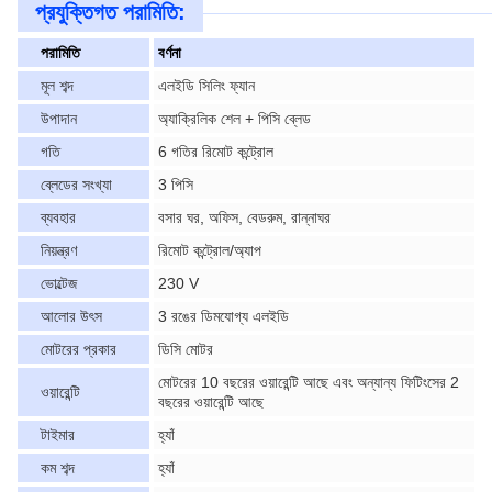
প্রযুক্তিগত পরামিতি:
পরামিতি
বর্ণনা
মূল শব্দ
এলইডি সিলিং ফ্যান
উপাদান
অ্যাক্রিলিক শেল + পিসি ব্লেড
গতি
6 গতির রিমোট কন্ট্রোল
ব্লেডের সংখ্যা
3 পিসি
ব্যবহার
বসার ঘর, অফিস, বেডরুম, রান্নাঘর
নিয়ন্ত্রণ
রিমোট কন্ট্রোল/অ্যাপ
ভোল্টেজ
230 V
আলোর উৎস
3 রঙের ডিমযোগ্য এলইডি
মোটরের প্রকার
ডিসি মোটর
মোটরের 10 বছরের ওয়ারেন্টি আছে এবং অন্যান্য ফিটিংসের 2
ওয়ারেন্টি
বছরের ওয়ারেন্টি আছে
টাইমার
হ্যাঁ
কম শব্দ
হ্যাঁ