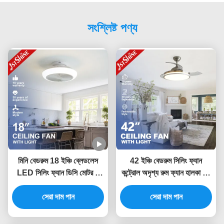
সংশ্লিষ্ট পণ্য
মিনি বেডরুম 18 ইঞ্চি ব্লেডলেস
42 ইঞ্চি বেডরুম সিলিং ফ্যান
LED সিলিং ফ্যান ডিসি মোটর 6
কন্ট্রোল অদৃশ্য রুম ফ্যান হালকা কম
স্পিড রিমোট
শব্দ
সেরা দাম পান
সেরা দাম পান