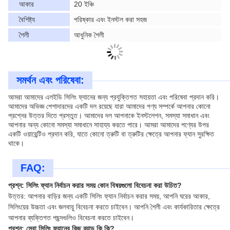
আকার
20 ইঞ্চি
বৈশিষ্ট্য
পরিষ্কার এবং ইনস্টল করা সহজ
শৈলী
আধুনিক শৈলী
সমর্থন এবং পরিষেবা:
আমরা আমাদের এলইডি সিলিং ফ্যানের জন্য প্রযুক্তিগত সহায়তা এবং পরিষেবা প্রদান করি।
আমাদের অভিজ্ঞ পেশাদারদের একটি দল রয়েছে যারা আমাদের পণ্য সম্পর্কে আপনার কোনো
প্রশ্নের উত্তর দিতে প্রস্তুত। আমাদের দল আপনাকে ইনস্টলেশন, সমস্যা সমাধান এবং
আপনার অন্য কোনো সমস্যা সমাধানে সাহায্য করতে পারে। আমরা আমাদের পণ্যের উপর
একটি ওয়ারেন্টিও প্রদান করি, যাতে কোনো ত্রুটি বা ত্রুটির ক্ষেত্রে আপনার ফ্যান সুরক্ষিত
থাকে।
FAQ:
প্রশ্ন: সিলিং ফ্যান নির্বাচন করার সময় কোন বিষয়গুলো বিবেচনা করা উচিত?
উত্তর: আপনার বাড়ির জন্য একটি সিলিং ফ্যান নির্বাচন করার সময়, আপনি ঘরের আকার,
সিলিংয়ের উচ্চতা এবং জলবায়ু বিবেচনা করতে চাইবেন। আপনি শৈলী এবং কার্যকারিতার ক্ষেত্রে
আপনার ব্যক্তিগত পছন্দগুলিও বিবেচনা করতে চাইবেন।
প্রশ্ন: সেরা সিলিং ফ্যানের কিছু ব্র্যান্ড কি কি?