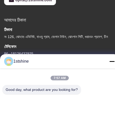
oprta@1stshine.com
আমাদের ঠিকানা
ঠিকানা
নং 126, ঝোংহেং এভিনিউ, বাওয়ু গ্রাম, হেংলান টাউন, ঝোংশান সিটি, গুয়াংডং প্রদেশ, চীন
টেলিফোন
86--18126432925
1stshine
7:57 AM
গোপনীয়তা নীতি
|
সাইটম্যাপ
Good day, what product are you looking for?
চীন ভাল মানের রিমোট LED সিলিং ফ্যান সরবরাহকারী. কপিরাইট © -2026 1stshine
Industrial Company Limited . সমস্ত অধিকার সংরক্ষিত.