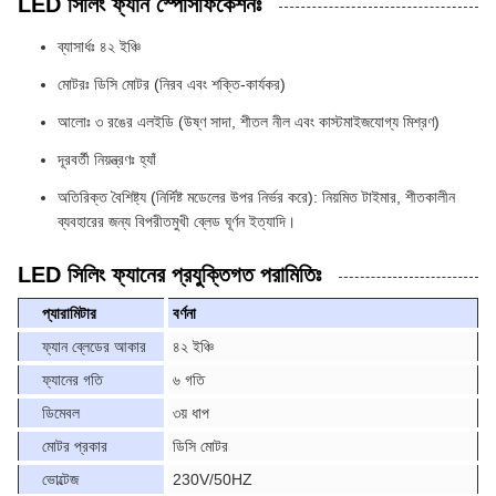
LED সিলিং ফ্যান স্পেসিফিকেশনঃ
ব্যাসার্ধঃ ৪২ ইঞ্চি
মোটরঃ ডিসি মোটর (নিরব এবং শক্তি-কার্যকর)
আলোঃ ৩ রঙের এলইডি (উষ্ণ সাদা, শীতল নীল এবং কাস্টমাইজযোগ্য মিশ্রণ)
দূরবর্তী নিয়ন্ত্রণঃ হ্যাঁ
অতিরিক্ত বৈশিষ্ট্য (নির্দিষ্ট মডেলের উপর নির্ভর করে): নিয়মিত টাইমার, শীতকালীন
ব্যবহারের জন্য বিপরীতমুখী ব্লেড ঘূর্ণন ইত্যাদি।
LED সিলিং ফ্যানের প্রযুক্তিগত পরামিতিঃ
প্যারামিটার
বর্ণনা
ফ্যান ব্লেডের আকার
৪২ ইঞ্চি
ফ্যানের গতি
৬ গতি
ডিমেবল
৩য় ধাপ
মোটর প্রকার
ডিসি মোটর
ভোল্টেজ
230V/50HZ