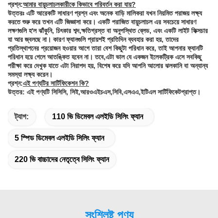
প্রশ্ন:
আমার বায়ুচলাচলকারীকে কিভাবে পরিবর্তন করা যায়?
উত্তরঃ এটি আরেকটি সাধারণ প্রশ্ন এবং অনেক বাড়ি মালিকরা যখন নিয়মিত পরাজয় লক্ষ্য
করতে শুরু করে তখন এটি জিজ্ঞাসা করে। একটি পরাজিত বায়ুচলাচল এর সবচেয়ে সাধারণ
লক্ষণগুলি হ'ল ঝাঁকুনি, চিৎকার শব্দ,ক্ষতিগ্রস্ত বা অনুপস্থিত ব্লেড, এবং একটি লাইট ফিক্সচার
যা আর জ্বলছে না। কারণ ফ্যানগুলি প্রায়শই প্রতিদিন ব্যবহার করা হয়, তাদের
প্রতিস্থাপনের প্রয়োজন হওয়ার আগে তারা বেশ কিছুটা পরিধান করে, তাই আপনার ফ্যানটি
পরিধান হয়ে গেলে আতঙ্কিত হবেন না। তবে,এটা ভাল যে একজন ইলেকট্রিক এসে সবকিছু
পরীক্ষা করে দেখুক যাতে এটা নিরাপদ হয়, বিশেষ করে যদি আপনি আলোর ঝলকানি বা অন্যান্য
সমস্যা লক্ষ্য করেন।
প্রশ্ন:
এই পণ্যটির সার্টিফিকেশন কি?
উত্তর: এই পণ্যটি সিসিসি, সিই,আরওএইচএস,সিবি,এসএএ,ইটিএল সার্টিফিকেটপ্রাপ্ত।
ট্যাগ:
110 ভি ডিমেবল এলইডি সিলিং ফ্যান
5 স্পিড ডিমেবল এলইডি সিলিং ফ্যান
220 ভি বাচ্চাদের নেতৃত্বে সিলিং ফ্যান
সংশ্লিষ্ট পণ্য