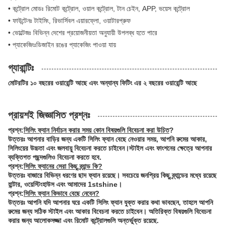
• কন্ট্রোল মোডঃ রিমোট কন্ট্রোল, ওয়াল কন্ট্রোল, টান চেইন, APP, ভয়েস কন্ট্রোল
• ফাউন্টেনঃ টাইমিং, রিভার্সিবল এয়ারফ্লো, ওয়াটারপ্রুফ
• ভোল্টেজঃ বিভিন্ন দেশের প্রয়োজনীয়তা অনুযায়ী উপলব্ধ হতে পারে
• প্যাকেজিংঃডিজাইন রঙের প্যাকেজিং পাওয়া যায়
গ্যারান্টিঃ
মোটরটির ১০ বছরের ওয়ারেন্টি আছে এবং অন্যান্য ফিটিং এর ২ বছরের ওয়ারেন্টি আছে
প্রায়শই জিজ্ঞাসিত প্রশ্নঃ
প্রশ্ন:
সিলিং ফ্যান নির্বাচন করার সময় কোন বিষয়গুলি বিবেচনা করা উচিত
?
উত্তরঃ আপনার বাড়ির জন্য একটি সিলিং ফ্যান বেছে নেওয়ার সময়, আপনি রুমের আকার,
সিলিংয়ের উচ্চতা এবং জলবায়ু বিবেচনা করতে চাইবেন।স্টাইল এবং ফাংশনের ক্ষেত্রে আপনার
ব্যক্তিগত পছন্দগুলিও বিবেচনা করতে হবে.
প্রশ্ন:
সিলিং ফ্যানের সেরা কিছু ব্র্যান্ড কি?
উত্তরঃ বাজারে বিভিন্ন ধরণের ছাদ ফ্যান রয়েছে। সবচেয়ে জনপ্রিয় কিছু ব্র্যান্ডের মধ্যে রয়েছে
হান্টার, ওয়েস্টিংহাউস এবং আমাদের 1stshine।
প্রশ্ন:
সিলিং ফ্যান কিভাবে বেছে নেবেন?
উত্তরঃ আপনি যদি আপনার ঘরে একটি সিলিং ফ্যান যুক্ত করার কথা ভাবছেন, তাহলে আপনি
রুমের জন্য সঠিক স্টাইল এবং আকার বিবেচনা করতে চাইবেন। অতিরিক্ত বিষয়গুলি বিবেচনা
করার জন্য আলোকসজ্জা এবং রিমোট কন্ট্রোলগুলি অন্তর্ভুক্ত রয়েছে.