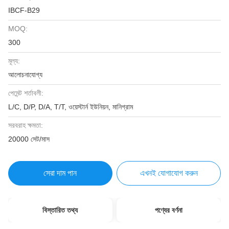
IBCF-B29
MOQ:
300
মূল্য:
আলোচনাযোগ্য
পেমেন্ট শর্তাবলী:
L/C, D/P, D/A, T/T, ওয়েস্টার্ন ইউনিয়ন, মানিগ্রাম
সরবরাহ ক্ষমতা:
20000 সেট/মাস
সেরা দাম পান
এখনই যোগাযোগ করুন
বিস্তারিত তথ্য
পণ্যের বর্ণনা