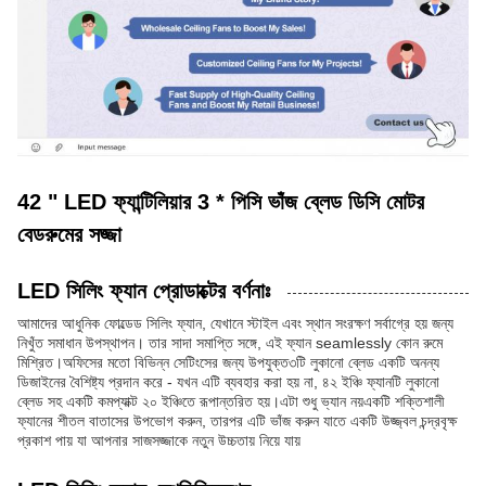
42 " LED ফ্যান্টিলিয়ার 3 * পিসি ভাঁজ ব্লেড ডিসি মোটর
বেডরুমের সজ্জা
LED সিলিং ফ্যান প্রোডাক্টের বর্ণনাঃ
আমাদের আধুনিক ফোল্ডেড সিলিং ফ্যান, যেখানে স্টাইল এবং স্থান সংরক্ষণ সর্বাগ্রে হয় জন্য
নিখুঁত সমাধান উপস্থাপন। তার সাদা সমাপ্তি সঙ্গে, এই ফ্যান seamlessly কোন রুমে
মিশ্রিত।অফিসের মতো বিভিন্ন সেটিংসের জন্য উপযুক্ত৩টি লুকানো ব্লেড একটি অনন্য
ডিজাইনের বৈশিষ্ট্য প্রদান করে - যখন এটি ব্যবহার করা হয় না, ৪২ ইঞ্চি ফ্যানটি লুকানো
ব্লেড সহ একটি কমপ্যাক্ট ২০ ইঞ্চিতে রূপান্তরিত হয়।এটা শুধু ভ্যান নয়একটি শক্তিশালী
ফ্যানের শীতল বাতাসের উপভোগ করুন, তারপর এটি ভাঁজ করুন যাতে একটি উজ্জ্বল চন্দ্রবৃক্ষ
প্রকাশ পায় যা আপনার সাজসজ্জাকে নতুন উচ্চতায় নিয়ে যায়