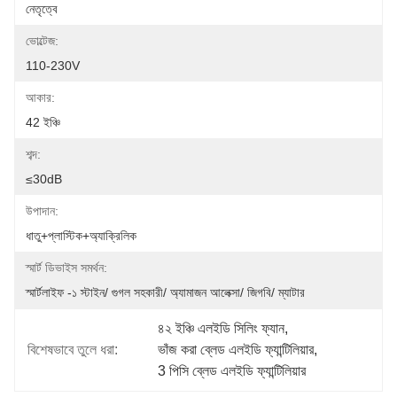
নেতৃত্বে
ভোল্টেজ:
110-230V
আকার:
42 ইঞ্চি
শব্দ:
≤30dB
উপাদান:
ধাতু+প্লাস্টিক+অ্যাক্রিলিক
স্মার্ট ডিভাইস সমর্থন:
স্মার্টলাইফ -১ স্টাইন/ গুগল সহকারী/ অ্যামাজন আলেক্সা/ জিগবি/ ম্যাটার
৪২ ইঞ্চি এলইডি সিলিং ফ্যান
, 
বিশেষভাবে তুলে ধরা:
ভাঁজ করা ব্লেড এলইডি ফ্যান্টিলিয়ার
, 
3 পিসি ব্লেড এলইডি ফ্যান্টিলিয়ার