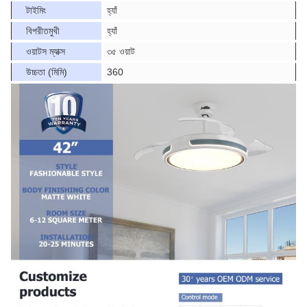
টাইমিং
হ্যাঁ
বিপরীতমুখী
হ্যাঁ
ওয়াটস ম্যাক্স
৩৫ ওয়াট
উচ্চতা (মিমি)
360