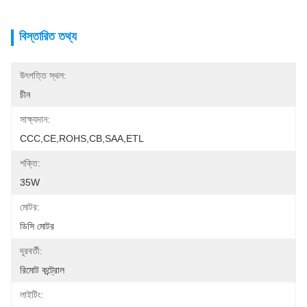
বিস্তারিত তথ্য
উৎপত্তি স্থল:
চীন
সাক্ষ্যদান:
CCC,CE,ROHS,CB,SAA,ETL
শক্তি:
35W
মোটর:
ডিসি মোটর
দূরবর্তী:
রিমোট কন্ট্রোল
লাইটিং: