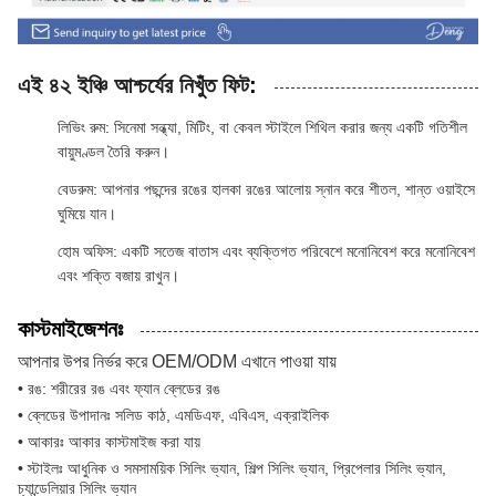
এই ৪২ ইঞ্চি আশ্চর্যের নিখুঁত ফিট
:
লিভিং রুম: সিনেমা সন্ধ্যা, মিটিং, বা কেবল স্টাইলে শিথিল করার জন্য একটি গতিশীল
বায়ুমণ্ডল তৈরি করুন।
বেডরুম: আপনার পছন্দের রঙের হালকা রঙের আলোয় স্নান করে শীতল, শান্ত ওয়াইসে
ঘুমিয়ে যান।
হোম অফিস: একটি সতেজ বাতাস এবং ব্যক্তিগত পরিবেশে মনোনিবেশ করে মনোনিবেশ
এবং শক্তি বজায় রাখুন।
কাস্টমাইজেশনঃ
আপনার উপর নির্ভর করে OEM/ODM এখানে পাওয়া যায়
• রঙ: শরীরের রঙ এবং ফ্যান ব্লেডের রঙ
• ব্লেডের উপাদানঃ সলিড কাঠ, এমডিএফ, এবিএস, এক্রাইলিক
• আকারঃ আকার কাস্টমাইজ করা যায়
• স্টাইলঃ আধুনিক ও সমসাময়িক সিলিং ভ্যান, শিল্প সিলিং ভ্যান, প্রিপেলার সিলিং ভ্যান,
চ্যান্ডেলিয়ার সিলিং ভ্যান