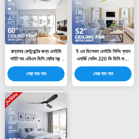
রান্নাঘর রেস্টুরেন্টের জন্য এলইডি
ই এম ডিম্মেবল এলইডি সিলিং ফ্যান
লাইট সহ এবিএস ডিসি মোটর স্বল্প
এনার্জি সেভিং 220 ভি ডিসি কপার
গোলমাল নীরব সিলিং ফ্যান
মোটর
সেরা দাম পান
সেরা দাম পান