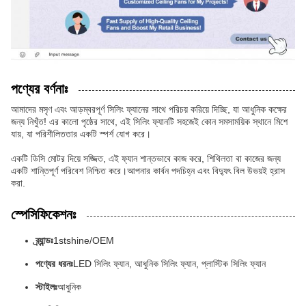
পণ্যের বর্ণনাঃ
আমাদের মসৃণ এবং আড়ম্বরপূর্ণ সিলিং ফ্যানের সাথে পরিচয় করিয়ে দিচ্ছি, যা আধুনিক কক্ষের
জন্য নিখুঁত! এর কালো পৃষ্ঠের সাথে, এই সিলিং ফ্যানটি সহজেই কোন সমসাময়িক স্থানে মিশে
যায়, যা পরিশীলিততার একটি স্পর্শ যোগ করে।
একটি ডিসি মোটর দিয়ে সজ্জিত, এই ফ্যান শান্তভাবে কাজ করে, শিথিলতা বা কাজের জন্য
একটি শান্তিপূর্ণ পরিবেশ নিশ্চিত করে।আপনার কার্বন পদচিহ্ন এবং বিদ্যুৎ বিল উভয়ই হ্রাস
করা.
স্পেসিফিকেশনঃ
ব্র্যান্ডঃ
1stshine/OEM
পণ্যের ধরনঃ
LED সিলিং ফ্যান, আধুনিক সিলিং ফ্যান, প্লাস্টিক সিলিং ফ্যান
স্টাইলঃ
আধুনিক