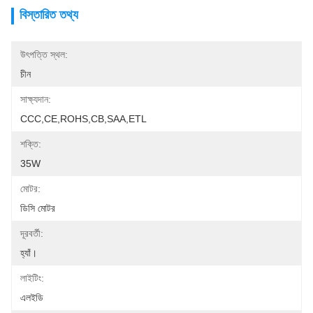
বিস্তারিত তথ্য
উৎপত্তি স্থল:
চীন
সাক্ষ্যদান:
CCC,CE,ROHS,CB,SAA,ETL
শক্তি:
35W
মোটর:
ডিসি মোটর
দূরবর্তী:
হ্যাঁ।
লাইটিং:
এলইডি