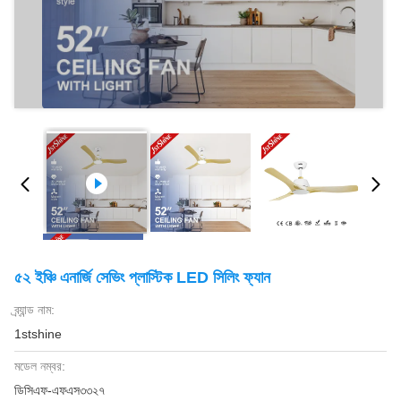
৫২ ইঞ্চি এনার্জি সেভিং প্লাস্টিক LED সিলিং ফ্যান
ব্র্যান্ড নাম:
1stshine
মডেল নম্বর:
ডিসিএফ-এফএস৩৩২৭