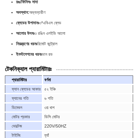
রঙ/ফিনিসঃ সাদা
অবস্থান:
অভ্যন্তরীণ
ব্লেডের উপাদানঃ
৩*এবিএস ব্লেড
আলোর উৎসঃ
৩ রঙিন এলইডি আলো
নিয়ন্ত্রণের ধরনঃ
রিমোট কন্ট্রোল
ইনস্টলেশনের ধরনঃ
ডান রড
টেকনিক্যাল প্যারামিটারঃ
প্যারামিটার
বর্ণনা
ফ্যান ব্লেডের আকার
৫২ ইঞ্চি
ফ্যানের গতি
৬ গতি
ডিমেবল
৩য় ধাপ
মোটর প্রকার
ডিসি মোটর
ভোল্টেজ
220V/50HZ
টাইমিং
হ্যাঁ