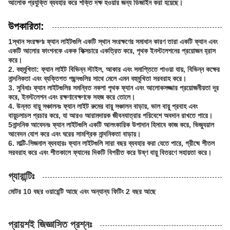
আলোক প্রযুক্তি ব্যবহার করে শক্তি দক্ষ হওয়ার জন্য ডিজাইন করা হয়েছে।
উপকারিতা:
1স্থান সংরক্ষণঃ ফ্যান লাইটগুলি একটি স্থান সংরক্ষণের সমাধান কারণ তারা একটি ফ্যান এবং
একটি আলোর ফাংশনকে একক ফিক্সচারে একত্রিত করে, পৃথক ইনস্টলেশনের প্রয়োজন হ্রাস
করে।
2. বহুমুখিতা: ফ্যান লাইট বিভিন্ন স্টাইল, আকার এবং সমাপ্তিতে পাওয়া যায়, বিভিন্ন কক্ষের
নান্দনিকতা এবং ব্যক্তিগত পছন্দগুলির সাথে মেলে এমন বহুমুখিতা সরবরাহ করে।
3. সুবিধাঃ ফ্যান লাইটগুলির সমন্বিত নকশা পৃথক ফ্যান এবং আলোকসজ্জার প্রয়োজনীয়তা দূর
করে, ইনস্টলেশন এবং রক্ষণাবেক্ষণকে সহজ করে তোলে।
4. উন্নত বায়ু সঞ্চালনঃ ফ্যান লাইট রুমের বায়ু সঞ্চালন বাড়ায়, ভাল বায়ু প্রবাহ এবং
বায়ুচলাচল প্রচার করে, যা আরও আরামদায়ক জীবনযাত্রার পরিবেশে অবদান রাখতে পারে।
5নান্দনিক আবেদনঃ ফ্যান লাইটগুলি একটি আলংকারিক উপাদান হিসাবে কাজ করে, ভিজ্যুয়াল
আবেদন যোগ করে এবং ঘরের সামগ্রিক নান্দনিকতা বাড়ায়।
6. মাল্টি-সিজনাল ব্যবহারঃ ফ্যান লাইটগুলি সারা বছর ব্যবহার করা যেতে পারে, গ্রীষ্মে শীতল
সরবরাহ করে এবং শীতকালে ফ্যানের দিকটি বিপরীত করে উষ্ণ বায়ু বিতরণে সহায়তা করে।
গ্যারান্টিঃ
মোটর 10 বছর ওয়ারেন্টি আছে এবং অন্যান্য ফিটিং 2 বছর আছে
প্রায়শই জিজ্ঞাসিত প্রশ্নঃ