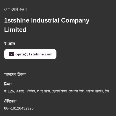
যোগাযোগ করুন
1stshine Industrial Company
Limited
ই-মেইল
oprta@1stshine.com
আমাদের ঠিকানা
ঠিকানা
নং 126, ঝোংহেং এভিনিউ, বাওয়ু গ্রাম, হেংলান টাউন, ঝোংশান সিটি, গুয়াংডং প্রদেশ, চীন
টেলিফোন
86--18126432925