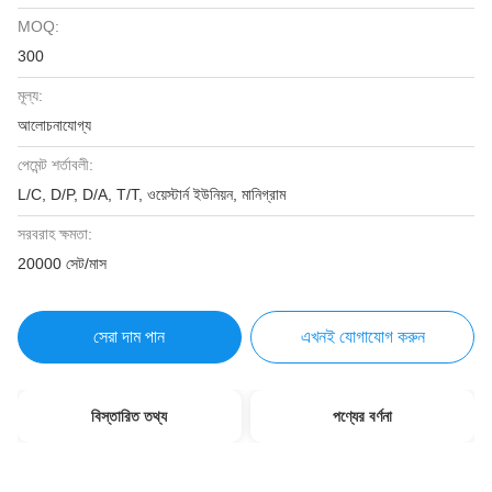
MOQ:
300
মূল্য:
আলোচনাযোগ্য
পেমেন্ট শর্তাবলী:
L/C, D/P, D/A, T/T, ওয়েস্টার্ন ইউনিয়ন, মানিগ্রাম
সরবরাহ ক্ষমতা:
20000 সেট/মাস
সেরা দাম পান
এখনই যোগাযোগ করুন
বিস্তারিত তথ্য
পণ্যের বর্ণনা