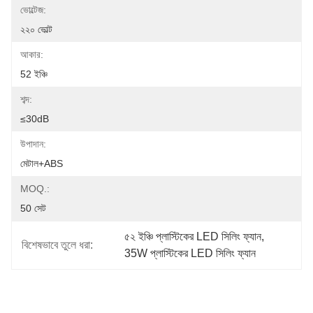
ভোল্টেজ:
২২০ ভোল্ট
আকার:
52 ইঞ্চি
শব্দ:
≤30dB
উপাদান:
মেটাল+ABS
MOQ.:
50 সেট
৫২ ইঞ্চি প্লাস্টিকের LED সিলিং ফ্যান
, 
বিশেষভাবে তুলে ধরা:
35W প্লাস্টিকের LED সিলিং ফ্যান