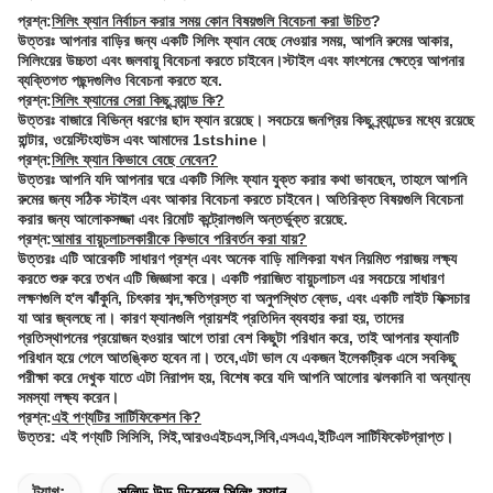
প্রশ্ন:
সিলিং ফ্যান নির্বাচন করার সময় কোন বিষয়গুলি বিবেচনা করা উচিত
?
উত্তরঃ আপনার বাড়ির জন্য একটি সিলিং ফ্যান বেছে নেওয়ার সময়, আপনি রুমের আকার,
সিলিংয়ের উচ্চতা এবং জলবায়ু বিবেচনা করতে চাইবেন।স্টাইল এবং ফাংশনের ক্ষেত্রে আপনার
ব্যক্তিগত পছন্দগুলিও বিবেচনা করতে হবে.
প্রশ্ন:
সিলিং ফ্যানের সেরা কিছু ব্র্যান্ড কি?
উত্তরঃ বাজারে বিভিন্ন ধরণের ছাদ ফ্যান রয়েছে। সবচেয়ে জনপ্রিয় কিছু ব্র্যান্ডের মধ্যে রয়েছে
হান্টার, ওয়েস্টিংহাউস এবং আমাদের 1stshine।
প্রশ্ন:
সিলিং ফ্যান কিভাবে বেছে নেবেন?
উত্তরঃ আপনি যদি আপনার ঘরে একটি সিলিং ফ্যান যুক্ত করার কথা ভাবছেন, তাহলে আপনি
রুমের জন্য সঠিক স্টাইল এবং আকার বিবেচনা করতে চাইবেন। অতিরিক্ত বিষয়গুলি বিবেচনা
করার জন্য আলোকসজ্জা এবং রিমোট কন্ট্রোলগুলি অন্তর্ভুক্ত রয়েছে.
প্রশ্ন:
আমার বায়ুচলাচলকারীকে কিভাবে পরিবর্তন করা যায়?
উত্তরঃ এটি আরেকটি সাধারণ প্রশ্ন এবং অনেক বাড়ি মালিকরা যখন নিয়মিত পরাজয় লক্ষ্য
করতে শুরু করে তখন এটি জিজ্ঞাসা করে। একটি পরাজিত বায়ুচলাচল এর সবচেয়ে সাধারণ
লক্ষণগুলি হ'ল ঝাঁকুনি, চিৎকার শব্দ,ক্ষতিগ্রস্ত বা অনুপস্থিত ব্লেড, এবং একটি লাইট ফিক্সচার
যা আর জ্বলছে না। কারণ ফ্যানগুলি প্রায়শই প্রতিদিন ব্যবহার করা হয়, তাদের
প্রতিস্থাপনের প্রয়োজন হওয়ার আগে তারা বেশ কিছুটা পরিধান করে, তাই আপনার ফ্যানটি
পরিধান হয়ে গেলে আতঙ্কিত হবেন না। তবে,এটা ভাল যে একজন ইলেকট্রিক এসে সবকিছু
পরীক্ষা করে দেখুক যাতে এটা নিরাপদ হয়, বিশেষ করে যদি আপনি আলোর ঝলকানি বা অন্যান্য
সমস্যা লক্ষ্য করেন।
প্রশ্ন:
এই পণ্যটির সার্টিফিকেশন কি?
উত্তর: এই পণ্যটি সিসিসি, সিই,আরওএইচএস,সিবি,এসএএ,ইটিএল সার্টিফিকেটপ্রাপ্ত।
ট্যাগ:
সলিড উড ডিমেবল সিলিং ফ্যান