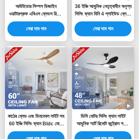
আউটডোর সিম্পল ডিজাইন
36 ইঞ্চি আধুনিক নেতৃত্বাধীন অদৃশ্য
ওয়াটারপ্রুফ এবিএস ব্লেডস রিমোট
সিলিং ফ্যান মিনি 4 প্লাইউড ব্লেডস
কন্ট্রোল সহ সিলিং ফ্যান
নিম্ন প্রোফাইল ডিমিং লাইট
সেরা দাম পান
সেরা দাম পান
কাঠের ব্লেড এবং ডিমমেবল লাইট সহ
ডিসি মোটর সিলিং ফ্যান লাইট
60 ইঞ্চি সিলিং ফ্যান Bldc মোটর
আধুনিক স্মার্ট রিমোট কন্ট্রোল শক্তি
শক্তি সঞ্চয়
সঞ্চয়
সেরা দাম পান
সেরা দাম পান