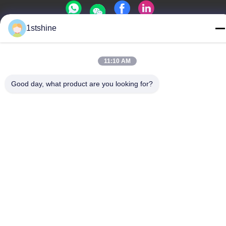
1stshine
গোপনীয়তা নীতি
|
সাইটম্যাপ
চীন ভাল মানের রিমোট LED সিলিং ফ্যান সরবরাহকারী. কপিরাইট © -2026 1stshine
11:10 AM
Industrial Company Limited . সমস্ত অধিকার সংরক্ষিত.
Good day, what product are you looking for?