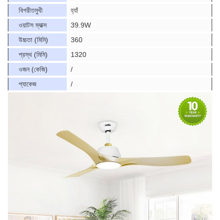
বিপরীতমুখী
হ্যাঁ
ওয়াটস ম্যাক্স
39.9W
উচ্চতা (মিমি)
360
প্রস্থ (মিমি)
1320
ওজন (কেজি)
/
প্যাকেজ
/