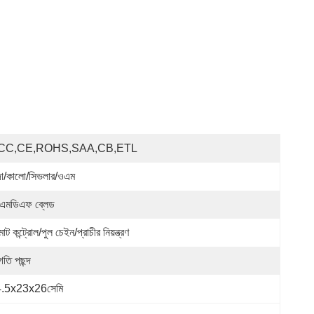
CC,CE,ROHS,SAA,CB,ETL
দা/কালো/সিভলার/ওএম
এমডিএফ ব্লেড
োট কন্ট্রোল/পুল চেইন/প্রাচীর নিয়ন্ত্রণ
গতি পছন্দ
.5x23x26সেমি