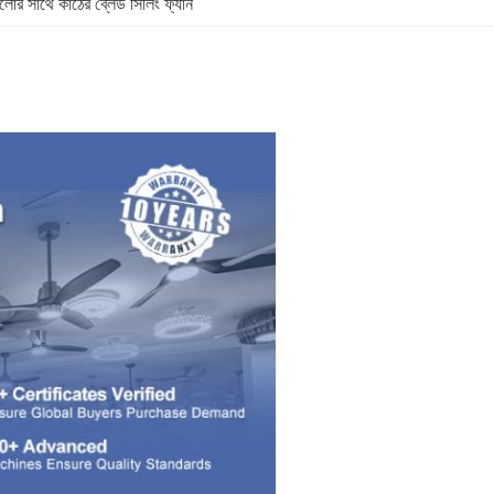
োর সাথে কাঠের ব্লেড সিলিং ফ্যান