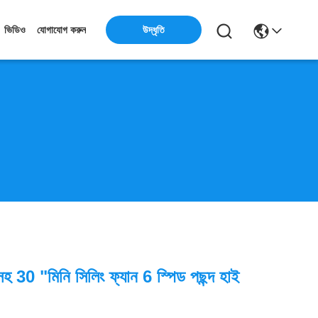
উদ্ধৃতি
ভিডিও
যোগাযোগ করুন
হ 30 "মিনি সিলিং ফ্যান 6 স্পিড পছন্দ হাই