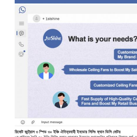
রিমোট কন্ট্রোল ৩ স্পিড ৩০ ইঞ্চি ঐতিহ্যবাহী ইনডোর সিলিং ফ্যান ডিসি মোটর