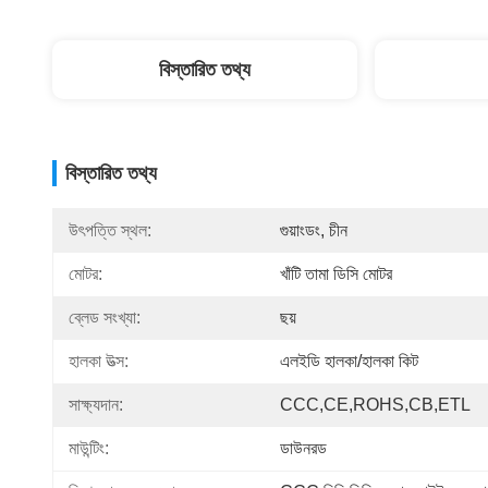
বিস্তারিত তথ্য
বিস্তারিত তথ্য
উৎপত্তি স্থল:
গুয়াংডং, চীন
মোটর:
খাঁটি তামা ডিসি মোটর
ব্লেড সংখ্যা:
ছয়
হালকা উত্স:
এলইডি হালকা/হালকা কিট
সাক্ষ্যদান:
CCC,CE,ROHS,CB,ETL
মাউন্টিং:
ডাউনরড