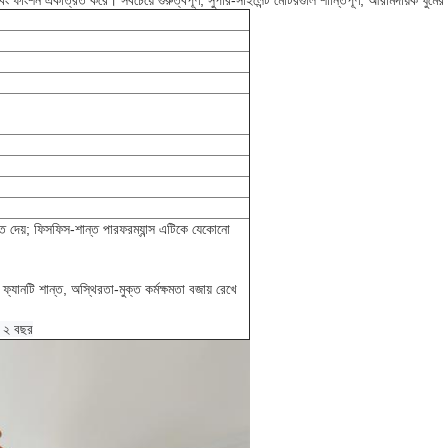
াংশন একত্রিত করে। সবচেয়ে গুরুত্বপূর্ণ, সুপার-সাইলেন্ট মোটরগুলি শান্তিপূর্ণ, আরামদায়ক ঘুমের জন
 দেয়; ফিসফিস-শান্ত পারফরম্যান্স এটিকে যেকোনো
যানটি শান্ত, অস্থিরতা-মুক্ত কর্মক্ষমতা বজায় রেখে
য ২ বছর