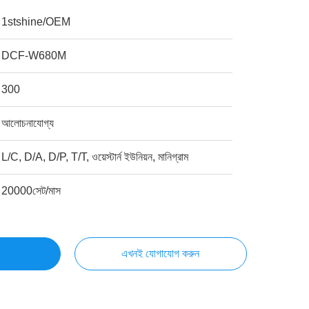
1stshine/OEM
DCF-W680M
300
আলোচনাযোগ্য
L/C, D/A, D/P, T/T, ওয়েস্টার্ন ইউনিয়ন, মানিগ্রাম
20000সেট/মাস
এখনই যোগাযোগ করুন