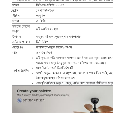
১ম শাইনের তৈরি ৩০ ইঞ্চি সিলিং ফ্যান আপনার ইনডোর স্থানগুলির পরিপূরক হিসাবে ফর্ম এবং ফ
মডেল
ডিসিএফ-ডব্লিউ680এম
ব্র্যান্ড
১ম শাইন/ওইএম
স্টাইল
আধুনিক
মাত্রা
৩০ ইঞ্চি
ফ্যানের ব্লেডের
৬টি এমডিএফ ব্লেড
সংখ্যা
উপাদান
ধাতু+এমডিএফ ব্লেড+গ্লাস ল্যাম্পশেড
মোটরের প্রকার
ডিসি টাইপ
দেহের রঙ
সাদা/কালো/স্যান্ড নিকেল/ওইএম
গতি
৬ গতির বিকল্প
৬টি ফ্যানের গতি আপনাকে আপনার আদর্শ আরামের স্তর বজায় রাখতে
ধরনের ঘরের জন্য উপযুক্ত করে তোলে (বিশেষ করে বেডরুম)।
সহজ ইনস্টলেশন
ভিডিও
নির্দেশাবলী
.
পণ্যের বৈশিষ্ট্য
আপনি অনুভব করেন এমন বায়ুপ্রবাহ: আমাদের মোটর দিয়ে তৈরি, এই ফ্
উচ্চ বায়ুপ্রবাহের গতি সরবরাহ করে।
ওয়ারেন্টি:
মোটরের জন্য ১০ বছর, মোটর বাদে অন্যান্য ফিটিংসের জন্