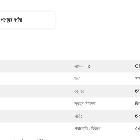
পণ্যের বর্ণনা
সাক্ষ্যদান:
C
রঙ:
সা
ব্লেড:
6*
স্যুইচ স্টাইল:
রিম
গতি:
6 
প্যাকেজিং বিবরণ:
44