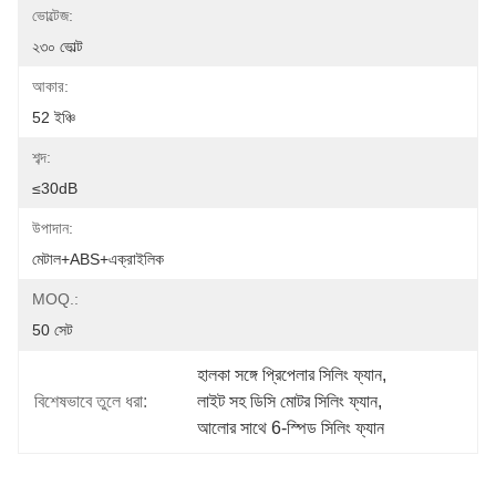
ভোল্টেজ:
২৩০ ভোল্ট
আকার:
52 ইঞ্চি
শব্দ:
≤30dB
উপাদান:
মেটাল+ABS+এক্রাইলিক
MOQ.:
50 সেট
হালকা সঙ্গে প্রিপেলার সিলিং ফ্যান
, 
বিশেষভাবে তুলে ধরা:
লাইট সহ ডিসি মোটর সিলিং ফ্যান
, 
আলোর সাথে 6-স্পিড সিলিং ফ্যান