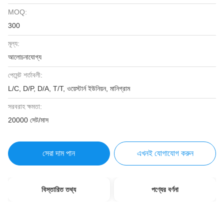
MOQ:
300
মূল্য:
আলোচনাযোগ্য
পেমেন্ট শর্তাবলী:
L/C, D/P, D/A, T/T, ওয়েস্টার্ন ইউনিয়ন, মানিগ্রাম
সরবরাহ ক্ষমতা:
20000 সেট/মাস
সেরা দাম পান
এখনই যোগাযোগ করুন
বিস্তারিত তথ্য
পণ্যের বর্ণনা