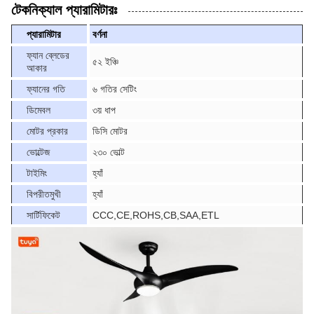
টেকনিক্যাল প্যারামিটারঃ
প্যারামিটার
বর্ণনা
ফ্যান ব্লেডের
৫২ ইঞ্চি
আকার
ফ্যানের গতি
৬ গতির সেটিং
ডিমেবল
৩য় ধাপ
মোটর প্রকার
ডিসি মোটর
ভোল্টেজ
২৩০ ভোল্ট
টাইমিং
হ্যাঁ
বিপরীতমুখী
হ্যাঁ
সার্টিফিকেট
CCC,CE,ROHS,CB,SAA,ETL