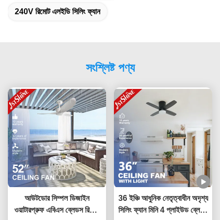
240V রিমোট এলইডি সিলিং ফ্যান
সংশ্লিষ্ট পণ্য
আউটডোর সিম্পল ডিজাইন
36 ইঞ্চি আধুনিক নেতৃত্বাধীন অদৃশ্য
ওয়াটারপ্রুফ এবিএস ব্লেডস রিমোট
সিলিং ফ্যান মিনি 4 প্লাইউড ব্লেডস