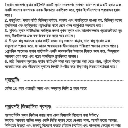
1স্থান সংরক্ষণঃ ফ্যান লাইটগুলি একটি স্থান সংরক্ষণের সমাধান কারণ তারা একটি ফ্যান এবং
একটি আলোর ফাংশনকে একক ফিক্সচারে একত্রিত করে, পৃথক ইনস্টলেশনের প্রয়োজন হ্রাস
করে।
2. বহুমুখিতা: ফ্যান লাইট বিভিন্ন স্টাইল, আকার এবং সমাপ্তিতে পাওয়া যায়, বিভিন্ন কক্ষের
নান্দনিকতা এবং ব্যক্তিগত পছন্দগুলির সাথে মেলে এমন বহুমুখিতা সরবরাহ করে।
3. সুবিধাঃ ফ্যান লাইটগুলির সমন্বিত নকশা পৃথক ফ্যান এবং আলোকসজ্জার প্রয়োজনীয়তা দূর
করে, ইনস্টলেশন এবং রক্ষণাবেক্ষণকে সহজ করে তোলে।
4. উন্নত বায়ু সঞ্চালনঃ ফ্যান লাইট রুমের বায়ু সঞ্চালন বাড়ায়, ভাল বায়ু প্রবাহ এবং
বায়ুচলাচল প্রচার করে, যা আরও আরামদায়ক জীবনযাত্রার পরিবেশে অবদান রাখতে পারে।
5নান্দনিক আবেদনঃ ফ্যান লাইটগুলি একটি আলংকারিক উপাদান হিসাবে কাজ করে, ভিজ্যুয়াল
আবেদন যোগ করে এবং ঘরের সামগ্রিক নান্দনিকতা বাড়ায়।
6. মাল্টি-সিজনাল ব্যবহারঃ ফ্যান লাইটগুলি সারা বছর ব্যবহার করা যেতে পারে, গ্রীষ্মে শীতল
সরবরাহ করে এবং শীতকালে ফ্যানের দিকটি বিপরীত করে উষ্ণ বায়ু বিতরণে সহায়তা করে।
গ্যারান্টিঃ
মোটর 10 বছর ওয়ারেন্টি আছে এবং অন্যান্য ফিটিং 2 বছর আছে
প্রায়শই জিজ্ঞাসিত প্রশ্নঃ
প্রশ্ন:
সিলিং ফ্যান নির্বাচন করার সময় কোন বিষয়গুলি বিবেচনা করা উচিত
?
উত্তরঃ আপনার বাড়ির জন্য একটি সিলিং ফ্যান বেছে নেওয়ার সময়, আপনি রুমের আকার,
সিলিংয়ের উচ্চতা এবং জলবায়ু বিবেচনা করতে চাইবেন।স্টাইল এবং ফাংশনের ক্ষেত্রে আপনার