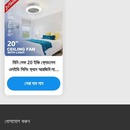
মিনি সেফ 20 ইঞ্চি ব্লেডলেস
এলইডি সিলিং ফ্যান আরজিবি লাইট
ডিসি মোটর সহ ফ্লাশ মাউন্ট
সেরা দাম পান
যোগাযোগ করুন