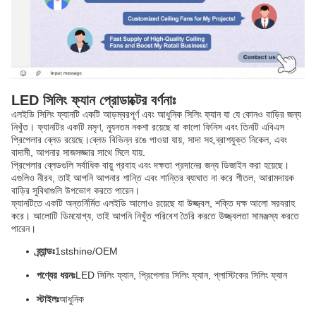
LED সিলিং ফ্যান প্রোডাক্টের বর্ণনাঃ
এলইডি সিলিং ফ্যানটি একটি আড়ম্বরপূর্ণ এবং আধুনিক সিলিং ফ্যান যা যে কোনও বাড়ির জন্য
নিখুঁত। ফ্যানটির একটি মসৃণ, ন্যূনতম নকশা রয়েছে যা কালো ফিনিস এবং তিনটি এবিএস
প্রিপেলার ব্লেড রয়েছে।ব্লেড বিভিন্ন রঙে পাওয়া যায়, সাদা সহ,
ব্রাশযুক্ত নিকেল
, এবং
বাদামী, আপনার সাজসজ্জার সাথে মিলে যায়.
প্রিপেলার ব্লেডগুলি সর্বাধিক বায়ু প্রবাহ এবং দক্ষতা প্রদানের জন্য ডিজাইন করা হয়েছে।
এগুলিও নীরব, তাই আপনি আপনার শান্তি এবং শান্তির ব্যাঘাত না করে শীতল, আরামদায়ক
বাড়ির সুবিধাগুলি উপভোগ করতে পারেন।
ফ্যানটিতে একটি অন্তর্নির্মিত এলইডি আলোও রয়েছে যা উজ্জ্বল, শক্তি দক্ষ আলো সরবরাহ
করে। আলোটি ডিমযোগ্য, তাই আপনি নিখুঁত পরিবেশ তৈরি করতে উজ্জ্বলতা সামঞ্জস্য করতে
পারেন।
ব্র্যান্ডঃ
1stshine/OEM
পণ্যের ধরনঃ
LED সিলিং ফ্যান, প্রিপেলার
সিলিং ফ্যান, প্লাস্টিকের সিলিং ফ্যান
স্টাইলঃ
আধুনিক