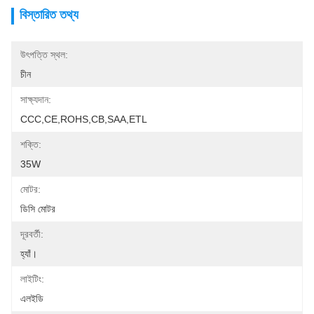
বিস্তারিত তথ্য
উৎপত্তি স্থল:
চীন
সাক্ষ্যদান:
CCC,CE,ROHS,CB,SAA,ETL
শক্তি:
35W
মোটর:
ডিসি মোটর
দূরবর্তী:
হ্যাঁ।
লাইটিং:
এলইডি