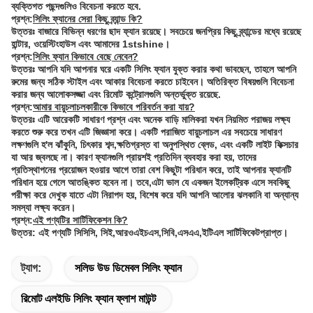
ব্যক্তিগত পছন্দগুলিও বিবেচনা করতে হবে.
প্রশ্ন:
সিলিং ফ্যানের সেরা কিছু ব্র্যান্ড কি?
উত্তরঃ বাজারে বিভিন্ন ধরণের ছাদ ফ্যান রয়েছে। সবচেয়ে জনপ্রিয় কিছু ব্র্যান্ডের মধ্যে রয়েছে
হান্টার, ওয়েস্টিংহাউস এবং আমাদের 1stshine।
প্রশ্ন:
সিলিং ফ্যান কিভাবে বেছে নেবেন?
উত্তরঃ আপনি যদি আপনার ঘরে একটি সিলিং ফ্যান যুক্ত করার কথা ভাবছেন, তাহলে আপনি
রুমের জন্য সঠিক স্টাইল এবং আকার বিবেচনা করতে চাইবেন। অতিরিক্ত বিষয়গুলি বিবেচনা
করার জন্য আলোকসজ্জা এবং রিমোট কন্ট্রোলগুলি অন্তর্ভুক্ত রয়েছে.
প্রশ্ন:
আমার বায়ুচলাচলকারীকে কিভাবে পরিবর্তন করা যায়?
উত্তরঃ এটি আরেকটি সাধারণ প্রশ্ন এবং অনেক বাড়ি মালিকরা যখন নিয়মিত পরাজয় লক্ষ্য
করতে শুরু করে তখন এটি জিজ্ঞাসা করে। একটি পরাজিত বায়ুচলাচল এর সবচেয়ে সাধারণ
লক্ষণগুলি হ'ল ঝাঁকুনি, চিৎকার শব্দ,ক্ষতিগ্রস্ত বা অনুপস্থিত ব্লেড, এবং একটি লাইট ফিক্সচার
যা আর জ্বলছে না। কারণ ফ্যানগুলি প্রায়শই প্রতিদিন ব্যবহার করা হয়, তাদের
প্রতিস্থাপনের প্রয়োজন হওয়ার আগে তারা বেশ কিছুটা পরিধান করে, তাই আপনার ফ্যানটি
পরিধান হয়ে গেলে আতঙ্কিত হবেন না। তবে,এটা ভাল যে একজন ইলেকট্রিক এসে সবকিছু
পরীক্ষা করে দেখুক যাতে এটা নিরাপদ হয়, বিশেষ করে যদি আপনি আলোর ঝলকানি বা অন্যান্য
সমস্যা লক্ষ্য করেন।
প্রশ্ন:
এই পণ্যটির সার্টিফিকেশন কি?
উত্তর: এই পণ্যটি সিসিসি, সিই,আরওএইচএস,সিবি,এসএএ,ইটিএল সার্টিফিকেটপ্রাপ্ত।
ট্যাগ:
সলিড উড ডিমেবল সিলিং ফ্যান
রিমোট এলইডি সিলিং ফ্যান ফ্লাশ মাউন্ট