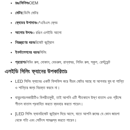
রঙ/ফিনিসঃ
OEM
মোটর:
ডিসি মোটর
ব্লেডের উপাদানঃ
৩*এবিএস ব্লেড
আলোর উৎসঃ
৩ রঙিন এলইডি আলো
নিয়ন্ত্রণের ধরনঃ
রিমোট কন্ট্রোল
ইনস্টলেশনের ধরনঃ
সিলিং
প্রয়োগঃ
লিভিং রুম, দোকান, বেডরুম, রান্নাঘর, লিভিং রুম, স্কুল, রেস্টুরেন্ট
এলইডি সিলিং ফ্যানের উপকারিতাঃ
LED সিলিং ফ্যানের একটি ফিসফিস করে নীরব মোটর আছে যা আপনার ঘুম বা শান্তি
ও শান্তির জন্য বিরক্ত করবে না।
বায়ুচলাচলকারীটিও বিপরীতমুখী, তাই আপনি এটি শীতকালে উষ্ণ বাতাস এবং গ্রীষ্মে
শীতল বাতাস প্রবাহিত করতে ব্যবহার করতে পারেন।
[
LED সিলিং ফ্যান
রিমোট কন্ট্রোল দিয়ে আসে, যাতে আপনি রুমের যে কোন জায়গা
থেকে গতি এবং সেটিংস সামঞ্জস্য করতে পারেন।