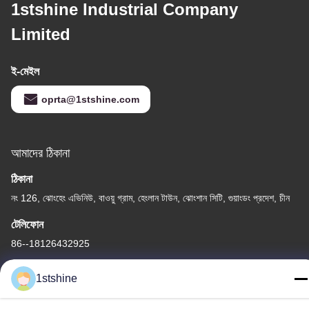
1stshine Industrial Company
Limited
ই-মেইল
oprta@1stshine.com
আমাদের ঠিকানা
ঠিকানা
নং 126, ঝোংহেং এভিনিউ, বাওয়ু গ্রাম, হেংলান টাউন, ঝোংশান সিটি, গুয়াংডং প্রদেশ, চীন
টেলিফোন
86--18126432925
1stshine